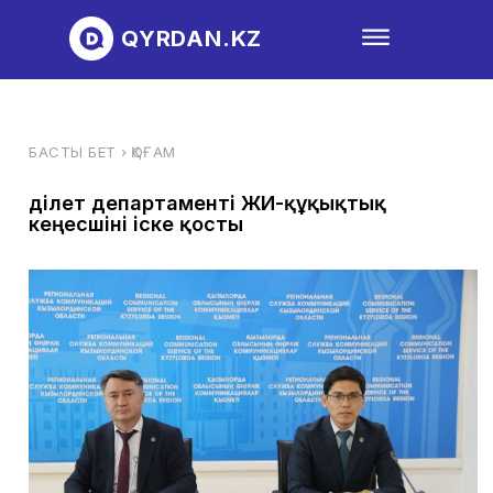
QYRDAN.KZ
БАСТЫ БЕТ
ҚОҒАМ
Әділет департаменті ЖИ-құқықтық
кеңесшіні іске қосты