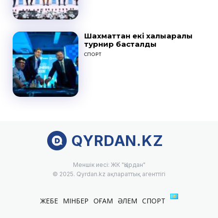
Шахматтан екі халықаралық
турнир басталды
СПОРТ
QYRDAN.KZ
Меншік иесі: ЖК "Қырдан"
© 2025. Qyrdan.kz ақпараттық агенттігі
ЖЕБЕ
МІНБЕР
ҚОҒАМ
ӘЛЕМ
СПОРТ