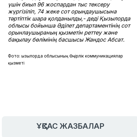
үшін биыл 96 жоспардан тыс тексеру
жүргізіліп, 74 жеке сот орындаушысына
тәртіптік шара қолданылды,- деді Қызылорда
облысы бойынша Әділет департаментінің сот
орынлаушыраның қызметін реттеу және
бақылау бөлімінің басшысы Жандос Абсат.
Фото: Қызылорда облысының Өңірлік коммуникациялар
қызметі
ҰҚСАС ЖАЗБАЛАР