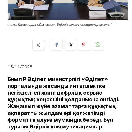
Фото: Қызылорда облысының Өңірлік коммуникациялар қызметі
15/11/2025
Биыл ҚР Әділет министрлігі «Әділет»
порталында жасанды интеллектке
негізделген жаңа цифрлық сервис
құқықтық кеңесшіні қолданысқа енгізді.
Жаңашыл жүйе азаматтарға құқықтық
ақпаратты жылдам әрі қолжетімді
форматта алуға мүмкіндік береді. Бұл
туралы Өңірлік коммуникациялар