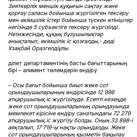
Зияткерлік меншік құқығын сақтау және
қорғау саласы бойынша жүргізілген тексеру
мен әкімшілік істер бойынша түскен өтініштер
негізінде 5 субъектіге тексеру жүргізілді.
Нәтижесінде, құқық бұзушылықтар
анықталып, әкімшілік іс қозғалды,- деді
Ұзақбай Оразгелдіұлы.
Әділет департаментінің басты бағыттарының
бірі – алимент төлемдерін өндіру.
– Осы бағыт бойынша биыл жеке сот
орындаушыларының өндірісінде 12 996
атқарушылық іс жүргізілуде. Есепті кезеңде
жеке сот орындаушыларының орындауында
мемлекет кірісіне өндіру санатындағы 72 279
атқарушылық іс жүргізу болды. Оның 33 898-і
аяқталып, 17 719-ы нақты орындалды. Жеке
сот орындаушыларының қызметін бақылау