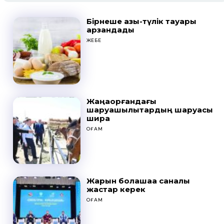
Бірнеше азық-түлік тауары
арзандады
ЖЕБЕ
Жаңақорғандағы
шаруашылықтардың шаруасы
ширақ
ҚОҒАМ
Жарқын болашаққа саналы
жастар керек
ҚОҒАМ