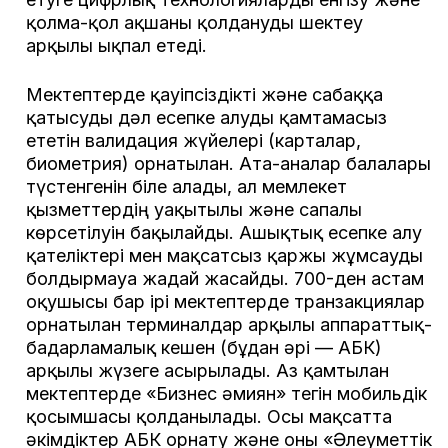
қолма-қол ақшаны қолдануды шектеу
арқылы ықпал етеді.
Мектептерде қауіпсіздікті және сабаққа
қатысуды дәл есепке алуды қамтамасыз
ететін валидация жүйелері (карталар,
биометрия) орнатылған. Ата-аналар балалары
түстенгенін біле алады, ал мемлекет
қызметтердің уақытылы және сапалы
көрсетілуін бақылайды. Ашықтық есепке алу
қателіктері мен мақсатсыз қаржы жұмсауды
болдырмауға жағдай жасайды. 700-ден астам
оқушысы бар ірі мектептерде транзакциялар
орнатылған терминалдар арқылы аппараттық-
бағдарламалық кешен (бұдан әрі — АБК)
арқылы жүзеге асырылады. Аз қамтылған
мектептерде «Бизнес әмиян» тегін мобильдік
қосымшасы қолданылады. Осы мақсатта
әкімдіктер АБК орнату және оны «Әлеуметтік