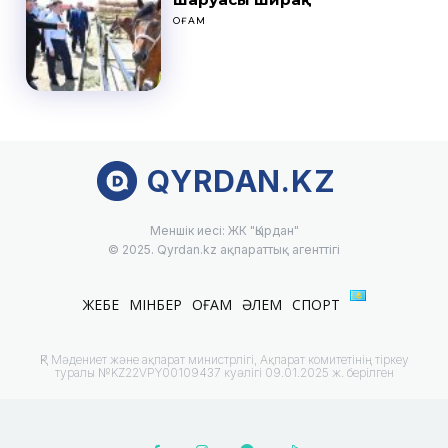
ҚОҒАМ
QYRDAN.KZ
Меншік иесі: ЖК "Қырдан"
© 2025. Qyrdan.kz ақпараттық агенттігі
ЖЕБЕ
МІНБЕР
ҚОҒАМ
ӘЛЕМ
СПОРТ
ҚР Мәдениет және ақпарат министрлігі, Ақпарат комитетінің тіркеу
туралы №KZ22VPY00109437 куәлігі 09.01.2025 ж. берілген