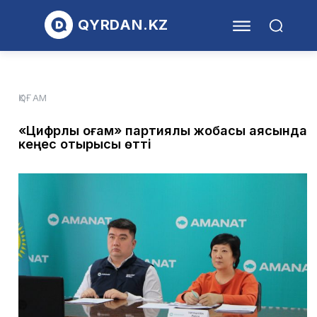
QYRDAN.KZ
ҚОҒАМ
«Цифрлық қоғам» партиялық жобасы аясында
кеңес отырысы өтті