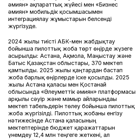
әмиян» ақпараттық жүйесі мен «Бизнес
әмиян» мобильдік қосымшасымен
интеграциялау жұмыстарын белсенді
жүргізуде.
2024 жылы тиісті АБК-мен жабдықтау
бойынша пилоттық жоба төрт өңірде жүзеге
асырылды: Астана, Ақмола, Маңғыстау және
Батыс Қазақстан облыстары, 370 мектеп
қамтылды. 2025 жылғы қаңтардан бастап
жоба барлық өңірлерде іске қосылды. 2025
жылы Астана қаласы мен Қостанай
облысында «Әлеуметтік әмиян» платформасы
арқылы сәуір және мамыр айларындағы
мектеп табельдерін төлеу бойынша пилоттық
жоба жүргізілді. Пилоттық жобаны енгізу
нәтижесінде Астана қаласының
мектептерінде бюджет қаражаттарын
үнемдеу 12,4 млн теңгеге жеткені, ал