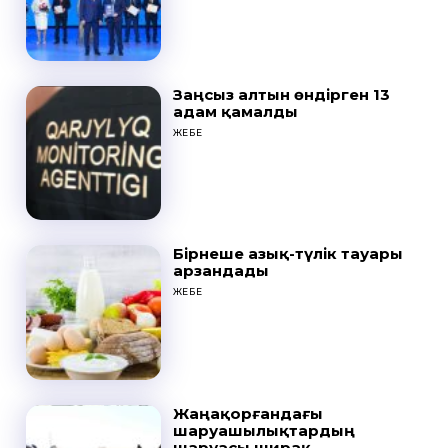
Заңсыз алтын өндірген 13
адам қамалды
ЖЕБЕ
Бірнеше азық-түлік тауары
арзандады
ЖЕБЕ
Жаңақорғандағы
шаруашылықтардың
шаруасы ширақ