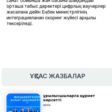
санат бойынша жан басына шаққандағы
орташа табыс деректері цифрлық ваучерлер
жасалғанға дейін Еңбек министрлігінің
интеграцияланған скоринг жүйесі арқылы
тексеріледі.
ҰҚСАС ЖАЗБАЛАР
Құрылысшыларға құрмет
көрсетті
ЖЕБЕ