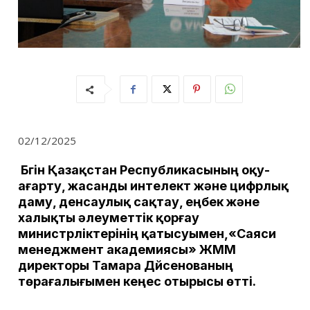
02/12/2025
Бүгін Қазақстан Республикасының оқу-
ағарту, жасанды интелект және цифрлық
даму, денсаулық сақтау, еңбек және
халықты әлеуметтік қорғау
министрліктерінің қатысуымен,«Саяси
менеджмент академиясы» ЖММ
директоры Тамара Дүйсенованың
төрағалығымен кеңес отырысы өтті.