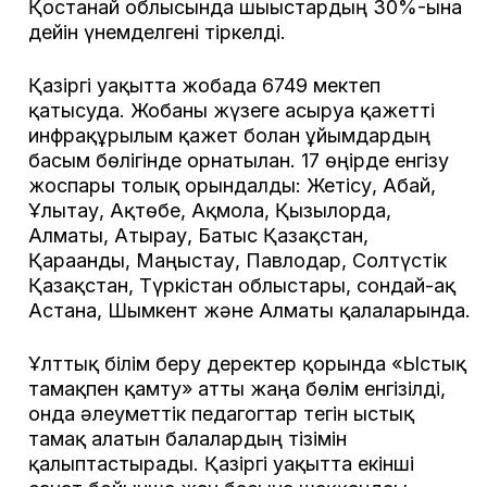
Қостанай облысында шығыстардың 30%-ына
дейін үнемделгені тіркелді.
Қазіргі уақытта жобада 6749 мектеп
қатысуда. Жобаны жүзеге асыруға қажетті
инфрақұрылым қажет болған ұйымдардың
басым бөлігінде орнатылған. 17 өңірде енгізу
жоспары толық орындалды: Жетісу, Абай,
Ұлытау, Ақтөбе, Ақмола, Қызылорда,
Алматы, Атырау, Батыс Қазақстан,
Қарағанды, Маңғыстау, Павлодар, Солтүстік
Қазақстан, Түркістан облыстары, сондай-ақ
Астана, Шымкент және Алматы қалаларында.
Ұлттық білім беру деректер қорында «Ыстық
тамақпен қамту» атты жаңа бөлім енгізілді,
онда әлеуметтік педагогтар тегін ыстық
тамақ алатын балалардың тізімін
қалыптастырады. Қазіргі уақытта екінші