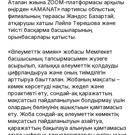
Аталған жиынға ZOOМ-платформасы арқылы
өңірден «AMANAT» партиясы облыстық
филиалының төрағасы Жандос Базартай,
атқарушы хатшы Ләйлә Төрешова және
тиісті басқарма басшыларының
орынбасарлары қатысты.
«Әлеуметтік әмиян» жобасы Мемлекет
басшысының тапсырмасымен жүзеге
асырылып, халыққа әлеуметтік қолдауды
цифрландыруға және оның тиімділігін
арттыруға бағытталған. Жобаның мақсаты –
көмек көрсетуді нақты, жедел және
проактивті ету, сондай-ақ қаражаттың
мақсатсыз пайдаланылуын болдырмау үшін
олардың бөлінуінің ашықтығын қамтамасыз
ету. Жоба сондай-ақ әлеуметтік көмектің
мақсатсыз пайдаланылуын азайтуға,
қаражаттың бақылауға алынуын қамтамасыз
етуге цифрлық технологияларды енгізу және