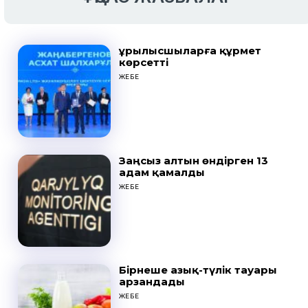
Құрылысшыларға құрмет
көрсетті
ЖЕБЕ
Заңсыз алтын өндірген 13
адам қамалды
ЖЕБЕ
Бірнеше азық-түлік тауары
арзандады
ЖЕБЕ