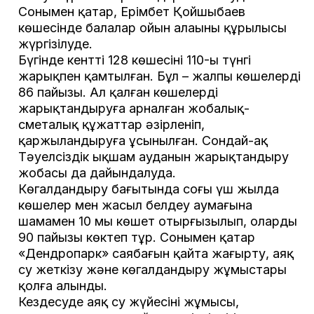
Сонымен қатар, Ерімбет Қойшыбаев
көшесінде балалар ойын алаңының құрылысы
жүргізілуде.
Бүгінде кенттің 128 көшесінің 110-ы түнгі
жарықпен қамтылған. Бұл – жалпы көшелердің
86 пайызы. Ал қалған көшелерді
жарықтандыруға арналған жобалық-
сметалық құжаттар әзірленіп,
қаржыландыруға ұсынылған. Сондай-ақ
Тәуелсіздік ықшам ауданын жарықтандыру
жобасы да дайындалуда.
Көгалдандыру бағытында соңғы үш жылда
көшелер мен жасыл белдеу аумағына
шамамен 10 мың көшет отырғызылып, олардың
90 пайызы көктеп тұр. Сонымен қатар
«Дендропарк» саябағын қайта жаңғырту, аяқ
су жеткізу және көгалдандыру жұмыстары
қолға алынды.
Кездесуде аяқ су жүйесінің жұмысы,