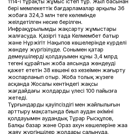
1114-і тұрақты жұмыс істеп тұр. Жыл басынан
бері мемлекеттік бағдарламалар арқылы 36
жобаға 324,3 млн теңге көлемінде
жеңілдетілген несие берілген.
Инфрақұрылымды жақсарту жұмыстары
жалғасуда. Қазіргі таңда Келмембет батыр
және Нұржігіт Нақыпов көшелерінде күрделі
жөндеу жүргізілуде. Сонымен қатар
демеушілердің қолдауымен құны 3,4 млрд
теңгені құрайтын жоба аясында жөндеуді
қажет ететін 38 көшені өз кезеңімен жаңғырту
жоспарланып отыр. Жоба толық жүзеге
асқанда Жосалы кентіндегі жақсы
жағдайдағы жолдардың үлесі 100 пайызға
жетеді.
Тұрғындардың қауіпсіздігі мен жайлылығын
арттыру мақсатында биыл аудан әкімінің
қолдауымен аудандық Тұрар Рысқұлов,
Балқы базар және Ораз ахун көшелеріне жаңа
жаяу жүргіншілер жолдары салынуда.