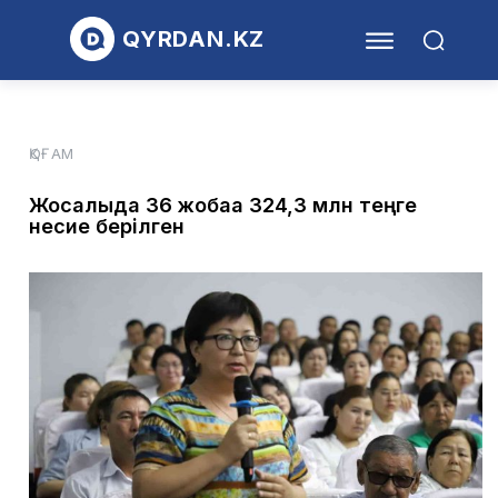
QYRDAN.KZ
ҚОҒАМ
Жосалыда 36 жобаға 324,3 млн теңге
несие берілген