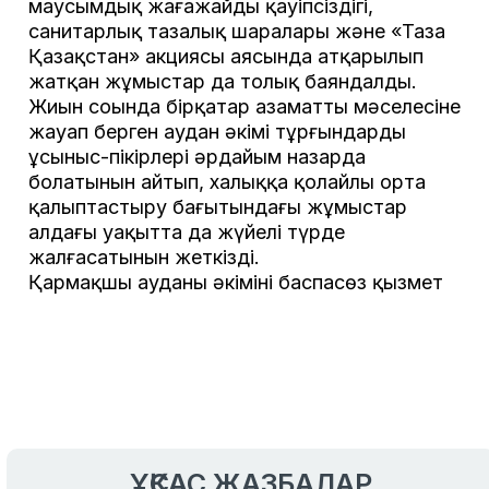
маусымдық жағажайдың қауіпсіздігі,
санитарлық тазалық шаралары және «Таза
Қазақстан» акциясы аясында атқарылып
жатқан жұмыстар да толық баяндалды.
Жиын соңында бірқатар азаматтың мәселесіне
жауап берген аудан әкімі тұрғындардың
ұсыныс-пікірлері әрдайым назарда
болатынын айтып, халыққа қолайлы орта
қалыптастыру бағытындағы жұмыстар
алдағы уақытта да жүйелі түрде
жалғасатынын жеткізді.
Қармақшы ауданы әкімінің баспасөз қызмет
ҰҚСАС ЖАЗБАЛАР