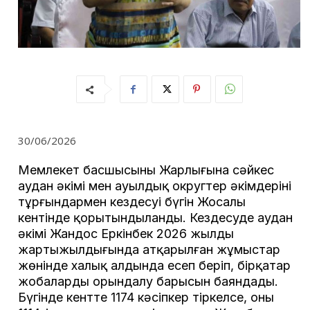
30/06/2026
Мемлекет басшысының Жарлығына сәйкес
аудан әкімі мен ауылдық округтер әкімдерінің
тұрғындармен кездесуі бүгін Жосалы
кентінде қорытындыланды. Кездесуде аудан
әкімі Жандос Еркінбек 2026 жылдың
жартыжылдығында атқарылған жұмыстар
жөнінде халық алдында есеп беріп, бірқатар
жобалардың орындалу барысын баяндады.
Бүгінде кентте 1174 кәсіпкер тіркелсе, оның