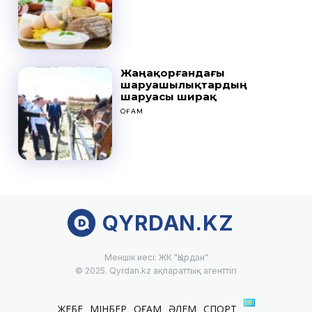
Жаңақорғандағы
шаруашылықтардың
шаруасы ширақ
ҚОҒАМ
QYRDAN.KZ
Меншік иесі: ЖК "Қырдан"
© 2025. Qyrdan.kz ақпараттық агенттігі
ЖЕБЕ
МІНБЕР
ҚОҒАМ
ӘЛЕМ
СПОРТ