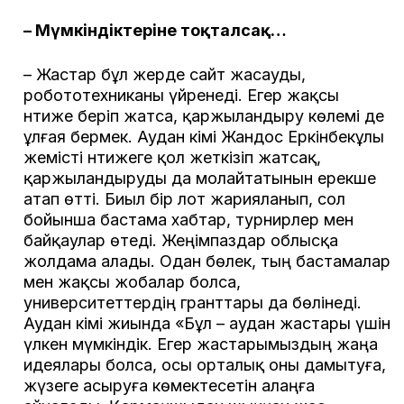
– Мүмкіндіктеріне тоқталсақ…
– Жастар бұл жерде сайт жасауды,
робототехниканы үйренеді. Егер жақсы
нәтиже беріп жатса, қаржыландыру көлемі де
ұлғая бермек. Аудан әкімі Жандос Еркінбекұлы
жемісті нәтижеге қол жеткізіп жатсақ,
қаржыландыруды да молайтатынын ерекше
атап өтті. Биыл бір лот жарияланып, сол
бойынша бастама хабтар, турнирлер мен
байқаулар өтеді. Жеңімпаздар облысқа
жолдама алады. Одан бөлек, тың бастамалар
мен жақсы жобалар болса,
университеттердің гранттары да бөлінеді.
Аудан әкімі жиында «Бұл – аудан жастары үшін
үлкен мүмкіндік. Егер жастарымыздың жаңа
идеялары болса, осы орталық оны дамытуға,
жүзеге асыруға көмектесетін алаңға