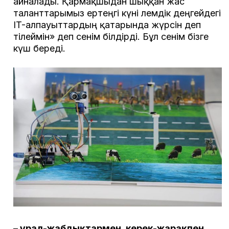
айналады. Қармақшыдан шыққан жас
таланттарымыз ертеңгі күні әлемдік деңгейдегі
IT-алпауыттардың қатарында жүрсін деп
тілеймін» деп сенім білдірді. Бұл сенім бізге
күш береді.
– Құрал-жабдықтармен, керек-жарақпен