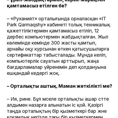
қамтамасыз етілген бе?
– «Руханият» орталығында орналасқан «IT
Park Qarmaqshy» кабинеті толық техникалық
қажеттіліктермен қамтамасыз етіліп, 12
дербес компьютермен жабдықталған. Жыл
көлемінде кемінде 300 жасты қамтып,
арнайы оқу курсынан өткен қатысушыларға
сертификаттар табысталады. Мұнда келіп,
компьютерлік сауатын арттырып, жаңа
бағдарламалар үйренемін деп қолдануына
ешқандай кедергі жоқ.
– Орталықты аштық. Маман жеткілікті ме?
– Ия, әрине. Бұл мәселе орталықты ашар сәтте
алдымен назарға алынатын іс қой. Қазіргі
таңда орталықтың бір қызметкері бар және
қоғамдық негізде тағы бір қызметкермен