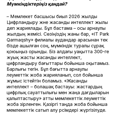
Мүмкіндіктеріңіз қандай?
– Мемлекет басшысы биыл 2026 жылды
Цифрландыру және жасанды интеллект жылы
деп жариялады. Бұл бастама – осы арнаулы
жылдың жемісі. Сөзіңіздің жаны бар, «IT Park
Qarmaqshy» филиалы аудандар арасынан тек
бізде ашылған соң, мүмкіндік туралы сұрақ
қоюыңыз орынды. Біз алдағы уақытта 300-ге
жуық жасты жасанды интеллект,
цифрландыру бағыттары бойынша оқытамыз.
Барлығы тегін. Бұл бағытта арнаулы
әлеуметтік жоба жарияланып, сол бойынша
жұмыс істейтін боламыз. «Жасанды
интеллект – болашақ бастауы: жастардың
цифрлық сауаттылығы мен жаңа дағдыларын
қалыптастыру» атты мемлекеттік әлеуметтік
жоба әзірленген. Қазіргі таңда жоба бойынша
мемлекеттік сатып алу рәсімдері жүргізілуде.