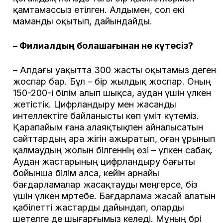
қамтамассыз етілген. Алдымен, сол екі
маманды оқытып, дайындайды.
– Филиалдың болашағынан не күтесіз?
– Алдағы уақытта 300 жасты оқытамыз деген
жоспар бар. Бұл – бір жылдық жоспар. Оның
150-200-і білім алып шықса, аудан үшін үлкен
жетістік. Цифрландыру мен жасанды
интеллектіге байланысты көп үміт күтеміз.
Қарапайым ғана алаяқтықпен айналысатын
сайттардың ара жігін ажыратып, оған ұрынып
қалмаудың жолын білгеннің өзі – үлкен сабақ.
Аудан жастарының цифрландыру бағыты
бойынша білім алса, кейін арнайы
бағдарламалар жасақтауды меңгерсе, біз
үшін үлкен мәртебе. Бағдарлама жасай алатын
қабілетті жастарды дайындап, оларды
шетелге де шығарғымыз келеді. Мұның бәрі