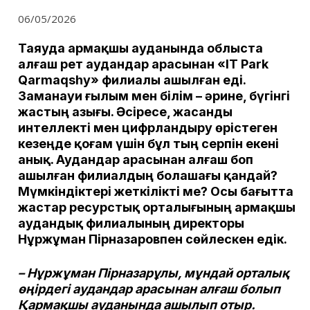
06/05/2026
Таяуда Қармақшы ауданында облыста
алғаш рет аудандар арасынан
«IT Park
Qarmaqshy» филиалы ашылған еді.
Заманауи ғылым мен білім – әрине, бүгінгі
жастың азығы. Әсіресе, жасанды
интеллекті мен цифрландыру өрістеген
кезеңде қоғам үшін бұл тың серпін екені
анық. Аудандар арасынан алғаш боп
ашылған филиалдың болашағы қандай?
Мүмкіндіктері жеткілікті ме? Осы бағытта
жастар ресурстық орталығының Қармақшы
аудандық филиалының директоры
Нұржұман Пірназаровпен сөйлескен едік.
– Нұржұман Пірназарұлы, мұндай орталық
өңірдегі аудандар арасынан алғаш болып
Қармақшы ауданында ашылып отыр.