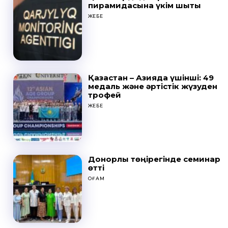
пирамидасына үкім шықты
ЖЕБЕ
Қазақстан – Азияда үшінші: 49
медаль және әртістік жүзуден
трофей
ЖЕБЕ
Донорлық төңірегінде семинар
өтті
ҚОҒАМ