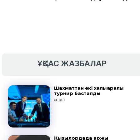
ҰҚСАС ЖАЗБАЛАР
Шахматтан екі халықаралық
турнир басталды
СПОРТ
Қызылордада қаржы