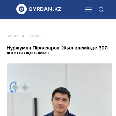
QYRDAN.KZ
БАСТЫ БЕТ
МІНБЕР
Нұржұман Пірназаров: Жыл көлемінде 300
жасты оқытамыз