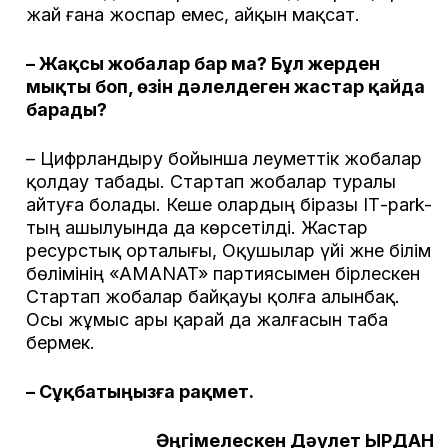
жай ғана жоспар емес, айқын мақсат.
– Жақсы жобалар бар ма? Бұл жерден
мықты боп, өзін дәлелдеген жастар қайда
барады?
– Цифрландыру бойынша әлеуметтік жобалар
қолдау табады. Стартап жобалар туралы
айтуға болады. Кеше олардың біразы ІТ-park-
тың ашылуында да көрсетілді. Жастар
ресурстық орталығы, Оқушылар үйі және білім
бөлімінің «AMANAT» партиясымен бірлескен
Стартап жобалар байқауы қолға алынбақ.
Осы жұмыс ары қарай да жалғасын таба
бермек.
– Сұқбатыңызға рақмет.
Әңгімелескен Дәулет ҚЫРДАН