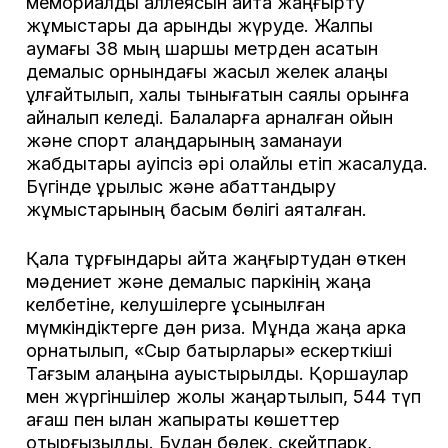
мемориалды аллеясын қайта жаңғырту
жұмыстары да қарқынды жүруде. Жалпы
аумағы 38 мың шаршы метрден асатын
демалыс орнындағы жасыл желек алаңы
ұлғайтылып, халық тынығатын саялы орынға
айналып келеді. Балаларға арналған ойын
және спорт алаңдарының заманауи
жабдықтары қауіпсіз әрі қолайлы етіп жасалуда.
Бүгінде құрылыс және абаттандыру
жұмыстарының басым бөлігі аяқталған.
Қала тұрғындары қайта жаңғыртудан өткен
мәдениет және демалыс паркінің жаңа
келбетіне, келушілерге ұсынылған
мүмкіндіктерге дән риза. Мұнда жаңа арка
орнатылып, «Сыр батырлары» ескерткіші
Тағзым алаңына ауыстырылды. Қоршаулар
мен жүргіншілер жолы жаңартылып, 544 түп
ағаш пен қылқан жапырақты көшеттер
отырғызылды. Бұдан бөлек, скейтпарк,