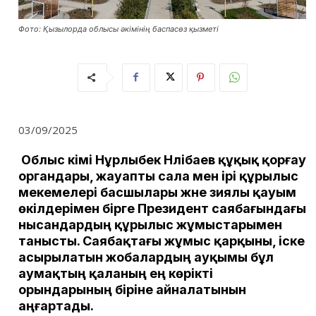
Фото: Қызылорда облысы әкімінің баспасөз қызметі
03/09/2025
Облыс әкімі Нұрлыбек Нәлібаев құқық қорғау
органдары, жауапты сала мен ірі құрылыс
мекемелері басшылары және зиялы қауым
өкілдерімен бірге Президент саябағындағы
нысандардың құрылыс жұмыстарымен
танысты. Саябақтағы жұмыс қарқыны, іске
асырылатын жобалардың ауқымы бұл
аумақтың қаланың ең көрікті
орындарының біріне айналатынын
аңғартады.