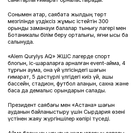
Сонымен қатар, саябақта жылдың төрт
мезгілінде үздіксіз жұмыс істейтін 300
орындық заманауи балалар тынығу лагері мен
Ботаникалық білім беру орталығы, яғни қысқы бақ
салынуда.
«Alem Qurylys AQ» ЖШС лагерде спорт
блогын, іс-шараларға арналған event-аймақ, 4
тұрғын аумақ, қонақ үй үлгісіндегі шағын
ғимарат, 5 дәстүрлі үлгідегі киіз үй, ашық
бассейн, стадион, футбол алаңын, сахна және
басқа да демалыс орындарын салады.
Президент саябағы мен «Астана» шағын
ауданын байланыстыру үшін Сырдария өзені
үстінен жаяу жүргіншілер көпірі түседі.