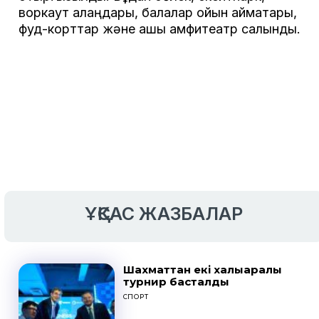
воркаут алаңдары, балалар ойын аймақтары,
фуд-корттар және ашық амфитеатр салынды.
ҰҚСАС ЖАЗБАЛАР
Шахматтан екі халықаралық
турнир басталды
СПОРТ