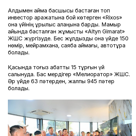
Алдымен аймақ басшысы бастаған топ
инвестор қаражатына бой көтерген «Rixos»
қонақ үйінің құрылыс алаңына барды. Мамыр
айында басталған жұмысты «Altyn Gimarat»
ЖШС жүргізуде. Бес жұлдызды қонақ үйде 150
нөмір, мейрамхана, саябақ аймағы, автотұрақ
болады.
Қасында тоғыз қабатты 15 тұрғын үй
салынуда. Бас мердігер «Мелиоратор» ЖШС.
Әр үйде 63 пәтерден, жалпы 945 пәтер
болады.