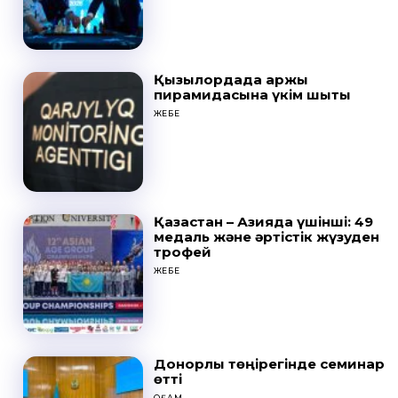
Қызылордада қаржы
пирамидасына үкім шықты
ЖЕБЕ
Қазақстан – Азияда үшінші: 49
медаль және әртістік жүзуден
трофей
ЖЕБЕ
Донорлық төңірегінде семинар
өтті
ҚОҒАМ