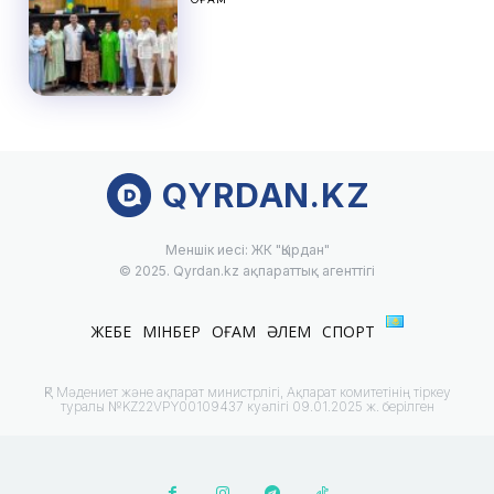
QYRDAN.KZ
Меншік иесі: ЖК "Қырдан"
© 2025. Qyrdan.kz ақпараттық агенттігі
ЖЕБЕ
МІНБЕР
ҚОҒАМ
ӘЛЕМ
СПОРТ
ҚР Мәдениет және ақпарат министрлігі, Ақпарат комитетінің тіркеу
туралы №KZ22VPY00109437 куәлігі 09.01.2025 ж. берілген