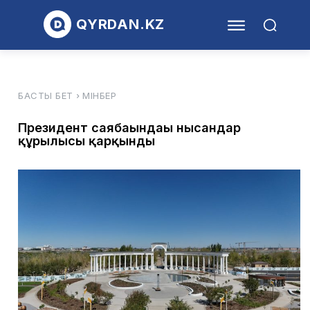
QYRDAN.KZ
БАСТЫ БЕТ
МІНБЕР
Президент саябағындағы нысандар
құрылысы қарқынды