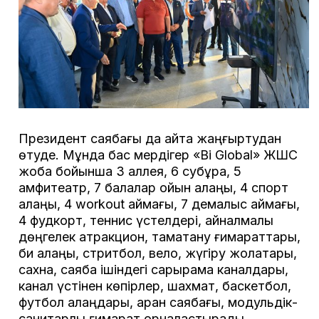
Президент саябағы да қайта жаңғыртудан
өтуде. Мұнда бас мердігер «Bi Global» ЖШС
жоба бойынша 3 аллея, 6 субұрқақ, 5
амфитеатр, 7 балалар ойын алаңы, 4 спорт
алаңы, 4 workout аймағы, 7 демалыс аймағы,
4 фудкорт, теннис үстелдері, айналмалы
дөңгелек атракцион, тамақтану ғимараттары,
би алаңы, стритбол, вело, жүгіру жолақтары,
сахна, саябақ ішіндегі сарқырама каналдары,
канал үстінен көпірлер, шахмат, баскетбол,
футбол алаңдары, арқан саябағы, модульдік-
санитарлық ғимарат орналастырады.