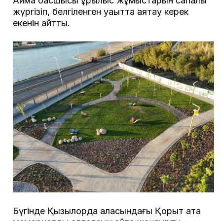
Аймақ басшысы құрылыс жұмыстарын сапалы
жүргізіп, белгіленген уақытта аяқтау керек
екенін айтты.
Бүгінде Қызылорда қаласындағы Қорқыт ата