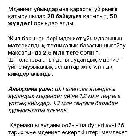
Мәдениет ұйымдарына қарасты үйірмеге
қатысушылар
28 байқауға
қатысып,
50
жүлделі
орындар алды.
Жыл басынан бері мәдениет ұйымдарының
материалдық-техникалық базасын нығайту
мақсатында
2,5 млн теңге
бөлініп,
Ш.Төлепова атындағы аудандық мәдениет
үйіне музыкалық аспаптар және ұлттық
киімдер алынды.
Анықтама үшін:
Ш.Төлепова атындағы
аудандық мәдениет үйіне 1,2 млн теңгеге
ұлттық киімдер, 1,3 млн теңгеге барабан
құрылғылары алынды.
Қармақшы ауданы бойынша бүгінгі күні 66
тарих және мәдениет ескерткіштері мемлекет