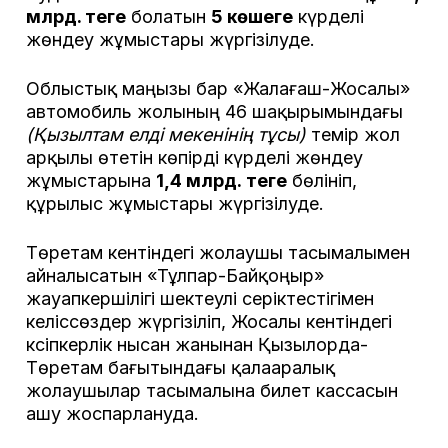
млрд. теңге
болатын
5 көшеге
күрделі
жөндеу жұмыстары жүргізілуде.
Облыстық маңызы бар «Жалағаш-Жосалы»
автомобиль жолының 46 шақырымындағы
(Қызылтам елді мекенінің тұсы)
темір жол
арқылы өтетін көпірді күрделі жөндеу
жұмыстарына
1,4 млрд. теңге
бөлініп,
құрылыс жұмыстары жүргізілуде.
Төретам кентіндегі жолаушы тасымалымен
айналысатын «Тұлпар-Байқоңыр»
жауапкершілігі шектеулі серіктестігімен
келіссөздер жүргізіліп, Жосалы кентіндегі
кәсіпкерлік нысан жанынан Қызылорда-
Төретам бағытындағы қалааралық
жолаушылар тасымалына билет кассасын
ашу жоспарлануда.