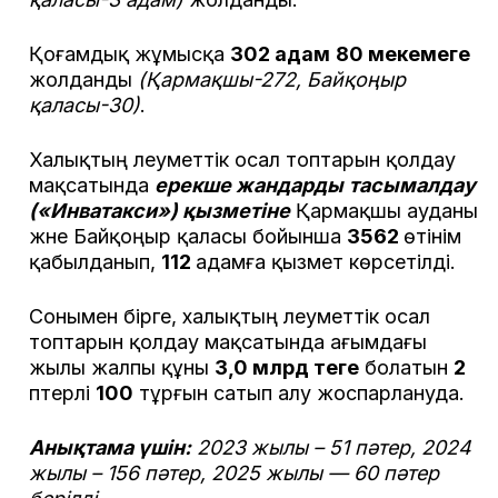
Қоғамдық жұмысқа
302 адам
80 мекемеге
жолданды
(Қармақшы-272, Байқоңыр
қаласы-30)
.
Халықтың әлеуметтік осал топтарын қолдау
мақсатында
ерекше жандарды
тасымалдау
(
«Инватакси») қызметіне
Қармақшы ауданы
және Байқоңыр қаласы бойынша
3562
өтінім
қабылданып,
112
адамға қызмет көрсетілді.
Сонымен бірге, халықтың әлеуметтік осал
топтарын қолдау мақсатында ағымдағы
жылы жалпы құны
3,0 млрд теңге
болатын
2
пәтерлі
100
тұрғын сатып алу жоспарлануда.
Анықтама үшін:
2023 жылы – 51 пәтер, 2024
жылы – 156 пәтер, 2025 жылы — 60 пәтер