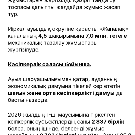
жұмыстарын жүргізілді. Қазіргі таңда су
тоспасы қалыпты жағдайда жұмыс жасап
тұр.
Иіркөл ауылдық округіне қарасты «Жапалақ»
каналының
4,5
шақырымына
7,0 млн. теңгеге
механикалық тазалау жұмыстары
жүргізілуде.
Кәсіпкерлік саласы бойынша.
Ауыл шаруашылығымен қатар, ауданның
экономикалық дамуына тікелей әсер ететін
шағын және орта кәсіпкерліктің дамуы
да
басты назарда.
2026 жылдың 1-ші маусымына тіркелген
кәсіпкерлік субъектілердің саны
2 837 бірлік
болса, оның ішінде, белсенді жұмыс