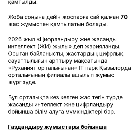
қамтылды.
Жоба соңына дейін жоспарға сай қалған
70
жас жұмыспен қамтылатын болады.
2026 жыл «Цифрландыру және жасанды
интеллект (ЖИ) жылы» деп жарияланды.
Осыған байланысты, жастардың цифрлық
сауаттылығын арттыру мақсатында
«Руханият орталығынан» IT парк Қызылорда
орталығының филиалы ашылып жұмыс
жүргізуде.
Бұл орталықта кез келген жас тегін түрде
жасанды интеллект және цифрландыру
бойынша білім алуға мүмкіндіктері бар.
Газдандыру жұмыстары бойынша