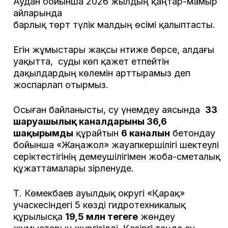
Аудан бойынша 2026 жылдың қаңтар-мамыр
айларында
барлық төрт түлік малдың өсімі қалыптасты.
Егін жұмыстары жақсы нәтиже берсе, алдағы
уақытта, суды көп қажет етпейтін
дақылдардың көлемін арттырамыз деп
жоспарлап отырмыз.
Осыған байланысты, су үнемдеу аясында
33
шаруашылық каналдарының 36,6
шақырымды
құрайтын
6 каналын
бетондау
бойынша «Жаңажол» жауапкершілігі шектеулі
серіктестігінің демеушілігімен жоба-сметалық
құжаттамалары әзірленуде.
Т. Көмекбаев ауылдық округі «Қарақ»
учаскесіндегі 5 көзді гидротехникалық
құрылысқа
19,5 млн теңгеге
жөндеу