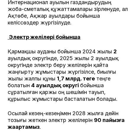
Интернационал ауылын газдандырудың
жоба-сметалық құжаттамалары әзірленуде, ал
Ақтөбе, Ақжар ауылдары бойынша
келіссөздер жүргізілуде.
Электр желілері бойынша
Қармақшы ауданы бойынша 2024 жылы
2
ауылдық округінде, 2025 жылы 2 ауылдық
округінде электр беру желілерін қайта
жаңғырту жұмыстары жүргізілсе, биылғы
жылы жалпы құны
1,7 млрд. теңге
теңге
болатын
4 ауылдық округі
бойынша
сұратылған қаржы оң шешімін тауып,
құрылыс жұмыстары басталатын болады.
Осылай кезең-кезеңімен 2028 жылға дейін
тозығы жеткен электр желілерін
90 пайызға
жаңартамыз
.