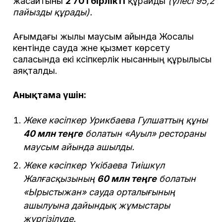
жасайтыны
2 701 бірлікті
құрайды
(үлесі 95,2
пайызды құрады)
.
Ағымдағы жылы маусым айында Жосалы
кентінде сауда және қызмет көрсету
саласында екі кәсіпкерлік нысанның құрылысы
аяқталды.
Анықтама үшін:
Жеке кәсіпкер Урикбаева Гулшаттың құны
40 млн теңге
болатын «Ауыл» рестораны
маусым айында ашылды.
Жеке кәсіпкер Үкібаева Тиішкүл
Жалғасқызының
60 млн теңге
болатын
«Ырыстыжан» сауда орталығының
ашылуына дайындық жұмыстары
жүргізілуде.