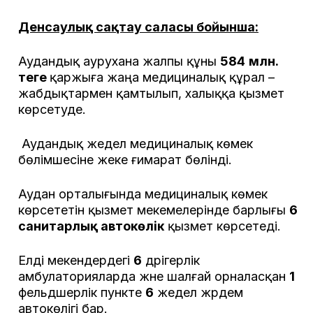
Денсаулық сақтау саласы бойынша:
Аудандық аурухана жалпы құны
584
млн.
теңге
қаржыға жаңа медициналық құрал –
жабдықтармен қамтылып, халыққа қызмет
көрсетуде.
Аудандық жедел медициналық көмек
бөлімшесіне жеке ғимарат бөлінді.
Аудан орталығында медициналық көмек
көрсететін қызмет мекемелерінде барлығы
6
санитарлық автокөлік
қызмет көрсетеді.
Елді мекендердегі
6
дәрігерлік
амбулаторияларда және шалғай орналасқан
1
фельдшерлік пункте
6
жедел жәрдем
автокөлігі бар.