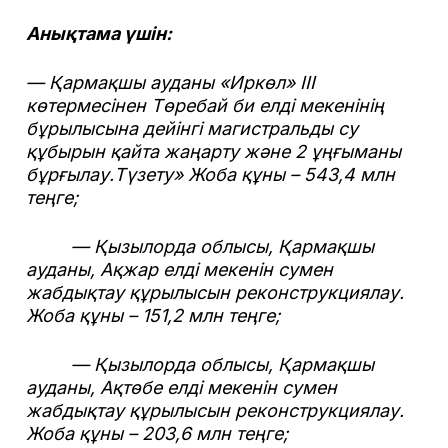
Анықтама үшін:
— Қармақшы ауданы «Иркөл» ІІІ
көтермесінен Төребай би елді мекенінің
бұрылысына дейінгі магистральды су
құбырын қайта жаңарту және 2 ұңғыманы
бұрғылау.Түзету» Жоба құны – 543,4 млн
теңге;
— Қызылорда облысы, Қармақшы
ауданы, Ақжар елді мекенін сумен
жабдықтау құрылысын реконструкциялау.
Жоба құны – 151,2 млн теңге;
— Қызылорда облысы, Қармақшы
ауданы, Ақтөбе елді мекенін сумен
жабдықтау құрылысын реконструкциялау.
Жоба құны – 203,6 млн теңге;