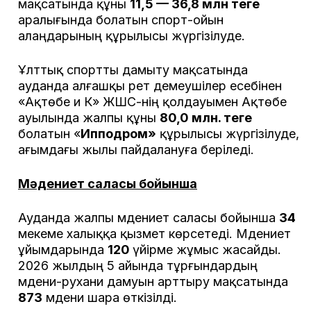
мақсатында құны
11,5 — 36,8 млн теңге
аралығында болатын спорт-ойын
алаңдарының құрылысы жүргізілуде.
Ұлттық спортты дамыту мақсатында
ауданда алғашқы рет демеушілер есебінен
«Ақтөбе и К» ЖШС-нің қолдауымен Ақтөбе
ауылында жалпы құны
80,0 млн. теңге
болатын «
Ипподром»
құрылысы жүргізілуде,
ағымдағы жылы пайдалануға беріледі.
Мәдениет саласы бойынша
Ауданда жалпы мәдениет саласы бойынша
34
мекеме халыққа қызмет көрсетеді. Мәдениет
ұйымдарында
120
үйірме жұмыс жасайды.
2026 жылдың 5 айында тұрғындардың
мәдени-рухани дамуын арттыру мақсатында
873
мәдени шара өткізілді.