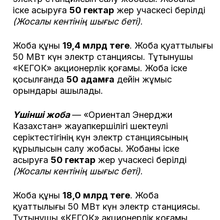
іске асыруға
50 гектар
жер учаскесі берілді
(Жосалы кентінің шығыс беті)
.
Жоба құны
19,4 млрд теңге
. Жоба қуаттылығы
50 МВт күн электр станциясы. Тұтынушы
«КЕГОК» акционерлік қоғамы. Жоба іске
қосылғанда
50 адамға
дейін жұмыс
орындары ашылады.
Үшінші жоба
— «Ориентал Энерджи
Казахстан» жауапкершілігі шектеулі
серіктестігінің күн электр станциясының
құрылысын салу жобасы. Жобаны іске
асыруға
50 гектар
жер учаскесі берілді
(Жосалы кентінің шығыс беті)
.
Жоба құны
18,0 млрд теңге
. Жоба
қуаттылығы 50 МВт күн электр станциясы.
Тұтынушы «КЕГОК» акционерлік қоғамы.