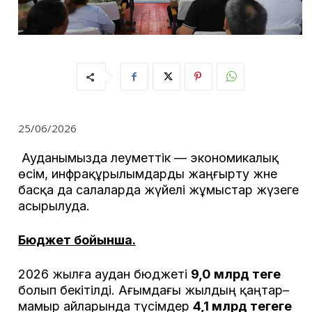
25/06/2026
Ауданымызда әлеуметтік — экономикалық
өсім, инфрақұрылымдарды жаңғырту және
басқа да салаларда жүйелі жұмыстар жүзеге
асырылуда.
Бюджет бойынша.
2026 жылға аудан бюджеті
9,0 млрд теңге
болып бекітілді. Ағымдағы жылдың қаңтар–
мамыр айларында түсімдер
4,1 млрд теңгеге