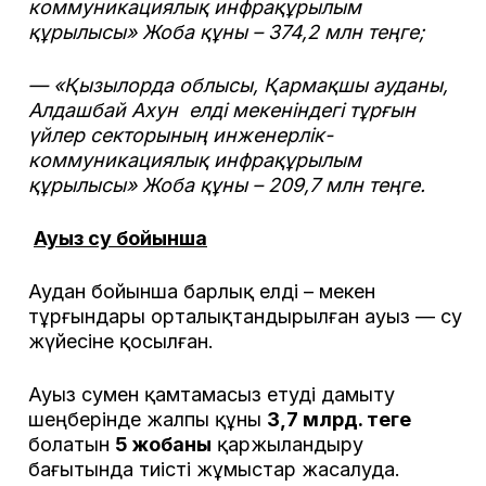
коммуникациялық инфрақұрылым
құрылысы» Жоба құны – 374,2 млн теңге;
— «Қызылорда облысы, Қармақшы ауданы,
Алдашбай Ахун елді мекеніндегі тұрғын
үйлер секторының инженерлік-
коммуникациялық инфрақұрылым
құрылысы» Жоба құны – 209,7 млн теңге.
Ауыз су бойынша
Аудан бойынша барлық елді – мекен
тұрғындары орталықтандырылған ауыз — су
жүйесіне қосылған.
Ауыз сумен қамтамасыз етуді дамыту
шеңберінде жалпы құны
3,7 млрд. теңге
болатын
5 жобаны
қаржыландыру
бағытында тиісті жұмыстар жасалуда.