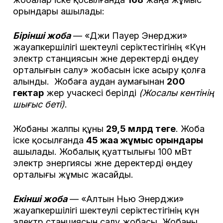
орындары ашылады:
Бірінші жоба
— «Джи Пауер Энерджи»
жауапкершілігі шектеулі серіктестігінің «Күн
электр станциясын және деректерді өңдеу
орталығын салу» жобасын іске асыру қолға
алынды. Жобаға аудан аумағынан
200
гектар
жер учаскесі берілді
(Жосалы кентінің
шығыс беті)
.
Жобаны жалпы құны
29,5 млрд теңге
. Жоба
іске қосылғанда
45 жаңа жұмыс орындары
ашылады. Жобалық қуаттылығы 100 мВт
электр энергиясы және деректерді өңдеу
орталығы жұмыс жасайды.
Екінші жоба
— «Алтын Нью Энерджи»
жауапкершілігі шектеулі серіктестігінің күн
электр станциясын салу жобасы. Жобаны