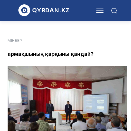
QYRDAN.KZ
МІНБЕР
Қармақшының қарқыны қандай?