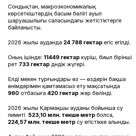
Сондықтан, макроэкономикалық
көрсеткіштердің басым бөлігі ауыл
шаруашылығы саласындағы жетістіктерге
байланысты.
2026 жылы ауданда
24 788 гектар
егіс егілді.
Оның ішінде:
11449 гектар
күріш, биыл бірінші
рет
733 гектар
дәндік жүгері.
Елді мекен тұрғындары өз — өздерін бақша
өнімдерімен қамтамасыз ету мақсатында
960
отбасыға
420 гектар
жер бөлінді.
2026 жылы Қармақшы ауданы бойынша су
лимиті
523,10 млн. текше метр
болса,
224,57 млн. текше метр
су егістікке алынды.