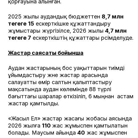
қорғауына алынған.
2025 жылы аудандық бюджеттен
8,7 млн
теңгеге
15
ескерткішке құжаттандыру
жұмыстары жүргізілсе, 2026 жылы
4,7 млн
теңгеге 7
ескерткіштің құжаттары рәсімделуде.
Жастар саясаты бойынша
Аудан жастарының бос уақыттарын тиімді
ұйымдастыру және жастар арасында
салауатты өмір салтын қалыптастыру
мақсатында аудан көлемінде 88 түрлі
бағыттағы шаралар өткізіліп, 6 мыңнан астам
жастар қамтылды.
«Жасыл Ел» жастар жасағы жобасы аясында
2026 жылға
110
жас жұмыспен қамтылатын
болады. Маусым айында
40
жас жұмыспен