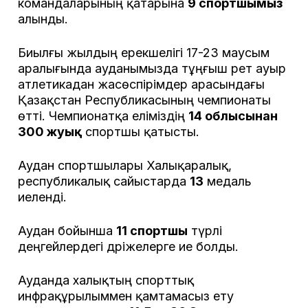
командаларының қатарына
9 спортшымыз
алынды.
Биылғы жылдың ерекшелігі 17-23 маусым
аралығында ауданымызда тұңғыш рет ауыр
атлетикадан жасөспірімдер арасындағы
Қазақстан Республикасының чемпионаты
өтті. Чемпионатқа еліміздің
14 облысынан
300 жуық
спортшы қатысты.
Аудан спортшылары Халықаралық,
республикалық сайыстарда
13
медаль
иеленді.
Аудан бойынша
11 спортшы
түрлі
деңгейлердегі дәріжелерге ие болды.
Ауданда халықтың спорттық
инфрақұрылыммен қамтамасыз ету