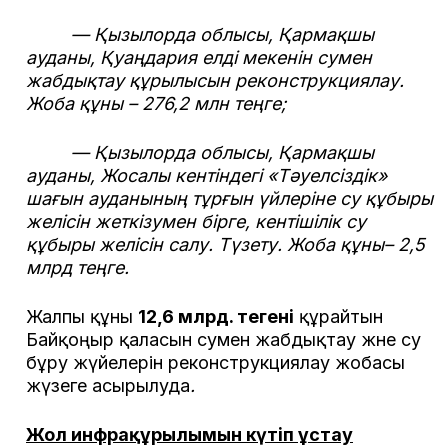
— Қызылорда облысы, Қармақшы
ауданы, Қуаңдария елді мекенін сумен
жабдықтау құрылысын реконструкциялау.
Жоба құны – 276,2 млн теңге;
— Қызылорда облысы, Қармақшы
ауданы, Жосалы кентіндегі «Тәуелсіздік»
шағын ауданының тұрғын үйлеріне су құбыры
желісін жеткізумен бірге, кентішілік су
құбыры желісін салу. Түзету. Жоба құны– 2,5
млрд теңге.
Жалпы құны
12,6 млрд. теңгені
құрайтын
Байқоңыр қаласын сумен жабдықтау және су
бұру жүйелерін реконструкциялау жобасы
жүзеге асырылуда
.
Жол инфрақұрылымын күтіп ұстау