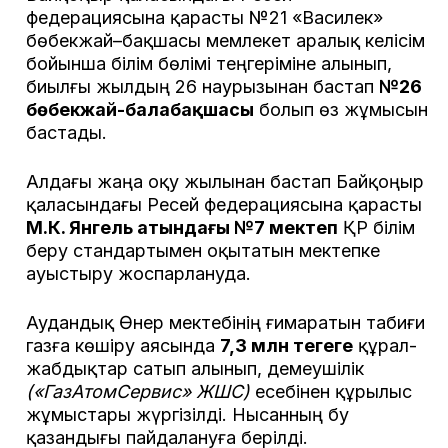
федерациясына қарасты №21 «Василек»
бөбекжай–бақшасы мемлекет аралық келісім
бойынша білім бөлімі теңгеріміне алынып,
биылғы жылдың 26 наурызынан бастап
№26
бөбекжай-балабақшасы
болып өз жұмысын
бастады.
Алдағы жаңа оқу жылынан бастап Байқоңыр
қаласындағы Ресей федерациясына қарасты
М.К. Янгель атындағы №7 мектеп
ҚР білім
беру стандартымен оқытатын мектепке
ауыстыру жоспарлануда.
Аудандық Өнер мектебінің ғимаратын табиғи
газға көшіру аясында
7,3 млн теңгеге
құрал-
жабдықтар сатып алынып, демеушілік
(«ГазАтомСервис» ЖШС)
есебінен құрылыс
жұмыстары жүргізілді. Нысанның бу
қазандығы пайдалануға берілді.