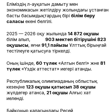
Еліміздің әл-ауқатын дамыту мен
экономикасын жетілдіру жолындағы ұстанған
басты басымдықтардың бірі
білім беру
саласы
екені белгілі.
2025 — 2026 оқу жылында
14 872 оқушы
білім алып,
903 мектеп бітірушінің 823
оқушысы
, яғни
91,1 пайызы
Ұлттық бірыңғай
тестілеуге қатысуға тіркелді.
Оның ішінде,
60 түлек
«Алтын белгі» және
81
түлек
«Үздік аттестат» иегері атанды.
Республикалық олимпиаданың облыстық
кезеңіне
123 оқушы қатысып 38 оқушы
жүлдегер атанса,
21 оқушы
Алғыс хат
иеленді.
Байқоңыр қаласындағы Ресей