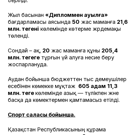
берілді.
Жыл басынан
«Дипломмен ауылға»
бағдарламасы аясында
50
жас маманға
21,6
млн. теңгенің
көлемінде көтерме жәрдемақы
төленді.
Сондай – ақ,
20
жас маманға құны
205,4
млн. теңгеге
тұрғын үй алуға несие беру
жоспарлануда.
Аудан бойынша бюджеттен тыс демеушілер
есебінен көмекке мұқтаж
605 адам
11,3
млн. теңге
көлемінде азық — түлікпен және
басқа да көмектермен қамтамасыз етілді.
Спорт саласы бойынша.
Қазақстан Республикасының құрама