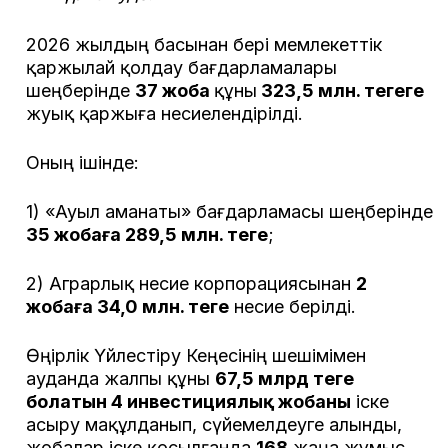
2026 жылдың басынан бері мемлекеттік
қаржылай қолдау бағдарламалары
шеңберінде
37 жоба
құны
323,5 млн. теңгеге
жуық қаржыға несиелендірілді.
Оның ішінде:
1) «Ауыл аманаты» бағдарламасы шеңберінде
35 жобаға 289,5 млн. теңге
;
2) Аграрлық несие корпорациясынан
2
жобаға 34,0 млн. теңге
несие берілді.
Өңірлік Үйлестіру Кеңесінің шешімімен
ауданда жалпы құны
67,5 млрд теңге
болатын 4 инвестициялық жобаны
іске
асыру мақұлданып, сүйемелдеуге алынды,
жобалар іске қосылғанда
168
жаңа жұмыс