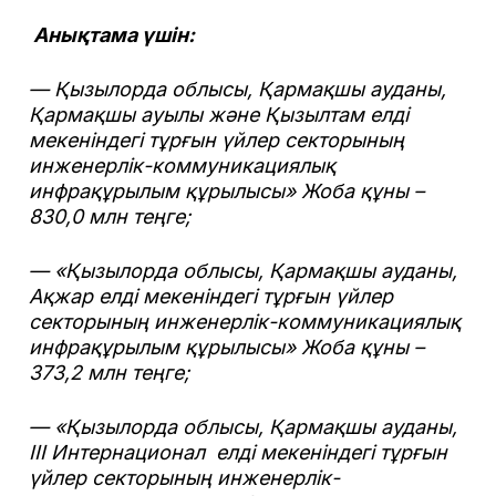
Анықтама үшін:
—
Қызылорда облысы, Қармақшы ауданы,
Қармақшы ауылы және Қызылтам елді
мекеніндегі тұрғын үйлер секторының
инженерлік-коммуникациялық
инфрақұрылым құрылысы» Жоба құны –
830,0 млн теңге;
— «Қызылорда облысы, Қармақшы ауданы,
Ақжар елді мекеніндегі тұрғын үйлер
секторының инженерлік-коммуникациялық
инфрақұрылым құрылысы» Жоба құны –
373,2 млн теңге;
— «Қызылорда облысы, Қармақшы ауданы,
ІІІ Интернационал елді мекеніндегі тұрғын
үйлер секторының инженерлік-