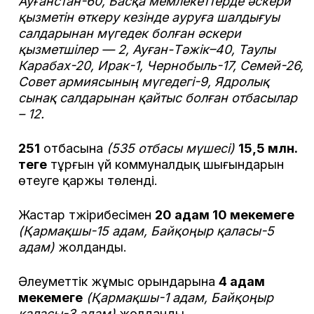
Ауғанстан-60, Басқа мемлекеттерде әскери
қызметін өткеру кезінде ауруға шалдығуы
салдарынан мүгедек болған әскери
қызметшілер — 2, Ауған-Тәжік–40, Таулы
Карабах-20, Ирак-1, Чернобыль-17, Семей-26,
Совет армиясының мүгедегі-9, Ядролық
сынақ салдарынан қайтыс болған отбасылар
– 12.
251
отбасына
(535 отбасы мүшесі)
15,5 млн.
теңге
тұрғын үй коммуналдық шығындарын
өтеуге қаржы төленді.
Жастар тәжірибесімен
20 адам 10 мекемеге
(Қармақшы-15 адам, Байқоңыр қаласы-5
адам)
жолданды.
Әлеуметтік жұмыс орындарына
4 адам
мекемеге
(Қармақшы-1 адам, Байқоңыр
қаласы-3 адам)
жолданды.