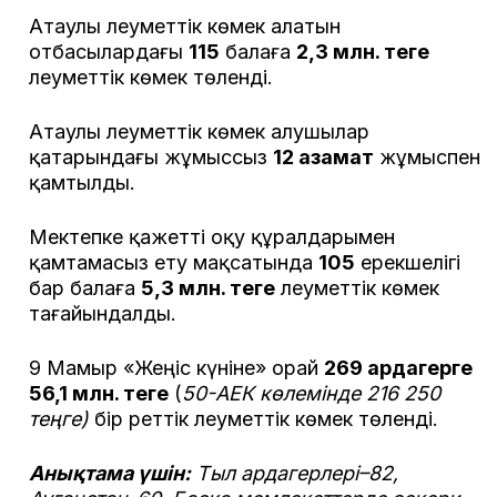
Атаулы әлеуметтік көмек алатын
отбасылардағы
115
балаға
2,3 млн. теңге
әлеуметтік көмек төленді.
Атаулы әлеуметтік көмек алушылар
қатарындағы жұмыссыз
12 азамат
жұмыспен
қамтылды.
Мектепке қажетті оқу құралдарымен
қамтамасыз ету мақсатында
105
ерекшелігі
бар балаға
5,3 млн. теңге
әлеуметтік көмек
тағайындалды.
9 Мамыр «Жеңіс күніне» орай
269 ардагерге
56,1 млн. теңге
(
50-АЕК көлемінде
216 250
теңге)
бір реттік әлеуметтік көмек төленді.
Анықтама үшін:
Тыл ардагерлері–82,