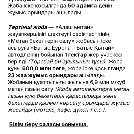
Жоба іске қосылғанда
50 адамға
дейін
жұмыс орындары ашылады.
Төртінші жоба
— «Алаш метан»
жауапкершілігі шектеулі серіктестігінің
«Метан бекеттерін салу» жобасын іске
асыруға «Батыс Еуропа – Батыс Қытай»
автодәлізінің бойынан
1 гектар
жер учаскесі
берілді
(Төребай би ауылының тұсы)
. Жоба
құны
600,0 млн теңге
, жоба іске қосылғанда
23 жаңа жұмыс орындары
ашылады.
Жобаның қуаттылығы жылына 6,9 млн м/куб
метан газын сату
(Жоба автокөліктерге метан
газын құю бекеттерін қарастырады және
бекеттерде қызмет көрсету орындары жұмыс
жасайды (мотель, кафе, дүкен т.с.с.)
.
Білім беру саласы бойынша.