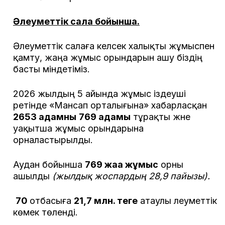
Әлеуметтік сала бойынша.
Әлеуметтік салаға келсек халықты жұмыспен
қамту, жаңа жұмыс орындарын ашу біздің
басты міндетіміз.
2026 жылдың 5 айында жұмыс іздеуші
ретінде «Мансап орталығына» хабарласқан
2653 адамның
769 адамы
тұрақты және
уақытша жұмыс орындарына
орналастырылды.
Аудан бойынша
769 жаңа жұмыс
орны
ашылды
(жылдық жоспардың 28,9 пайызы)
.
70
отбасыға
21,7 млн. теңге
атаулы әлеуметтік
көмек төленді.