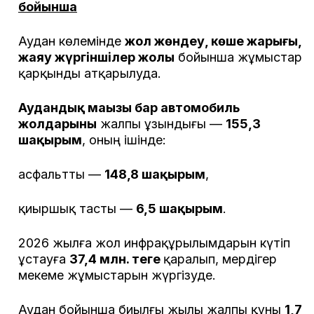
бойынша
Аудан көлемінде
жол жөндеу, көше жарығы,
жаяу жүргіншілер жолы
бойынша жұмыстар
қарқынды атқарылуда.
Аудандық маңызы бар автомобиль
жолдарының
жалпы ұзындығы —
155,3
шақырым
, оның ішінде:
асфальтты —
148,8 шақырым
,
қиыршық тасты —
6,5 шақырым
.
2026 жылға жол инфрақұрылымдарын күтіп
ұстауға
37,4 млн. теңге
қаралып, мердігер
мекеме жұмыстарын жүргізуде.
Аудан бойынша биылғы жылы жалпы құны
1,7