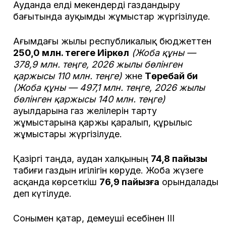
Ауданда елді мекендерді газдандыру
бағытында ауқымды жұмыстар жүргізілуде.
Ағымдағы жылы республикалық бюджеттен
250,0 млн. теңгеге Иіркөл
(Жоба құны —
378,9 млн. теңге, 2026 жылы бөлінген
қаржысы 110 млн. теңге)
және
Төребай би
(Жоба құны — 497,1 млн. теңге, 2026 жылы
бөлінген қаржысы 140 млн. теңге)
ауылдарына газ желілерін тарту
жұмыстарына қаржы қаралып, құрылыс
жұмыстары жүргізілуде.
Қазіргі таңда, аудан халқының
74,8 пайызы
табиғи газдын игілігін көруде. Жоба жүзеге
асқанда көрсеткіш
76,9 пайызға
орындалады
деп күтілуде.
Сонымен қатар, демеуші есебінен ІІІ