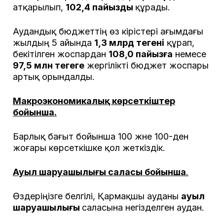
атқарылып,
102,4 пайызды
құрады.
Аудандық бюджеттің өз кірістері ағымдағы
жылдың 5 айында
1,3 млрд теңгені
құрап,
бекітілген жоспардан
108,0 пайызға
немесе
97,5 млн теңгеге
жергілікті бюджет жоспары
артық орындалды.
Макроэкономикалық көрсеткіштер
бойынша.
Барлық бағыт бойынша 100 және 100-ден
жоғары көрсеткішке қол жеткіздік.
Ауыл шаруашылығы саласы бойынша
.
Өздеріңізге белгілі, Қармақшы ауданы
ауыл
шаруашылығы
саласына негізделген аудан.