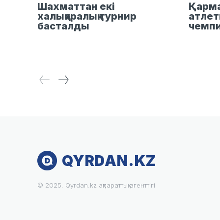
Шахматтан екі
Қарма
халықаралық турнир
атлет
басталды
чемп
QYRDAN.KZ
© 2025. Qyrdan.kz ақпараттық агенттігі