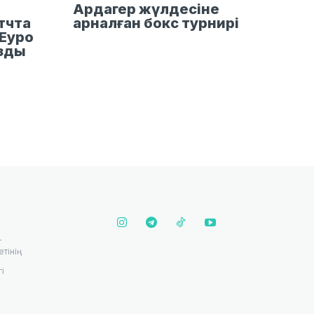
Ардагер жүлдесіне
тчта
арналған бокс турнирі
Еуро
ызды
т
етінің
і