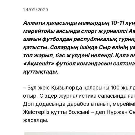
14/05/2025
Алматы қаласында мамырдың 10-11 күнд
мерейтойы аясында спорт журналисі Ама
шағын футболдан республикалық турнир ө
қатысты. Солардың ішінде Сыр елінің ү
топ жарып, бас жүлдені иеленді. Қала 
«Ақмешіт» футбол командасын салтана
құттықтады.
– Бұл жеңіс Қызылорда қаласының 100 жыл
отыр. Сіздер журналистика саласында ған
Доп додасында дарабоз атанып, мерейімізд
Жеңістеріңіз құтты болсын! – деп Нұржан С
жасалды.