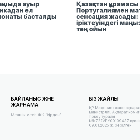
қшыда ауыр
Қазақстан құрамасы
икадан ел
Португалиямен ма
ионаты басталды
сенсация жасады: 
іріктеуіндегі маң
тең ойын
БАЙЛАНЫС ЖӘНЕ
БІЗ ЖАЙЛЫ
ЖАРНАМА
ҚР Мәдениет және ақпара
министрлігі, Ақпарат комит
Меншік иесі: ЖК "Қырдан"
тіркеу туралы
№KZ22VPY00109437 куәліг
09.01.2025 ж. берілген