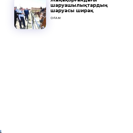
шаруашылықтардың
шаруасы ширақ
ҚОҒАМ