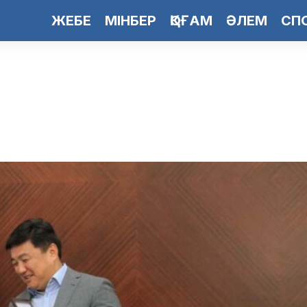
ЖЕБЕ
МІНБЕР
ҚОҒАМ
ӘЛЕМ
СП