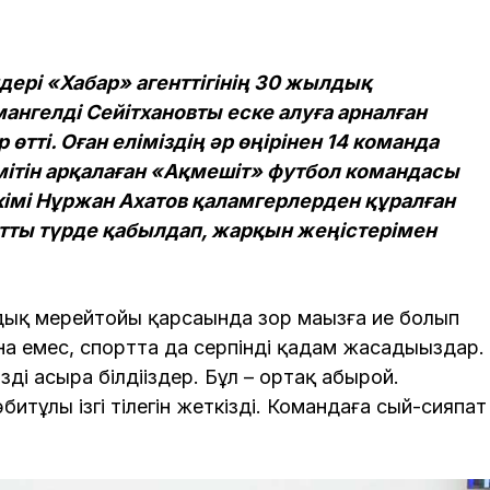
ері «Хабар» агенттігінің 30 жылдық
нгелді Сейітхановты еске алуға арналған
тті. Оған еліміздің әр өңірінен 14 команда
мітін арқалаған «Ақмешіт» футбол командасы
әкімі Нұржан Ахатов қаламгерлерден құралған
тты түрде қабылдап, жарқын жеңістерімен
дық мерейтойы қарсаңында зор маңызға ие болып
а емес, спортта да серпінді қадам жасадыңыздар.
і асыра білдіңіздер. Бұл – ортақ абырой.
әбитұлы ізгі тілегін жеткізді. Командаға сый-сияпат