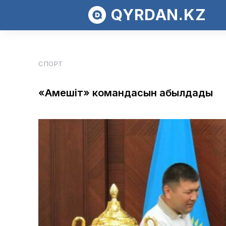
QYRDAN.KZ
СПОРТ
«Ақмешіт» командасын қабылдады