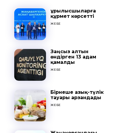
Құрылысшыларға
құрмет көрсетті
ЖЕБЕ
Заңсыз алтын
өндірген 13 адам
қамалды
ЖЕБЕ
Бірнеше азық-түлік
тауары арзандады
ЖЕБЕ
Жаңақорғандағы