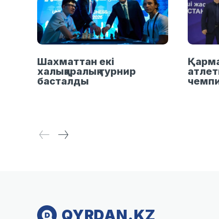
Шахматтан екі
Қарма
халықаралық турнир
атлет
басталды
чемп
QYRDAN.KZ