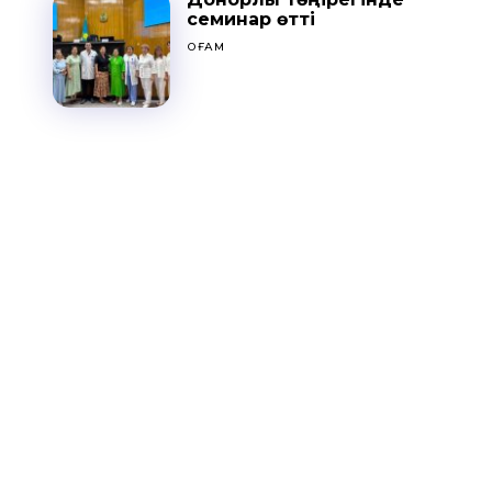
семинар өтті
ҚОҒАМ