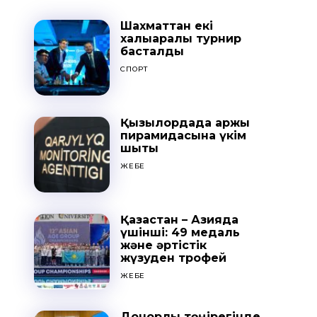
Шахматтан екі
халықаралық турнир
басталды
СПОРТ
Қызылордада қаржы
пирамидасына үкім
шықты
ЖЕБЕ
Қазақстан – Азияда
үшінші: 49 медаль
және әртістік
жүзуден трофей
ЖЕБЕ
Донорлық төңірегінде