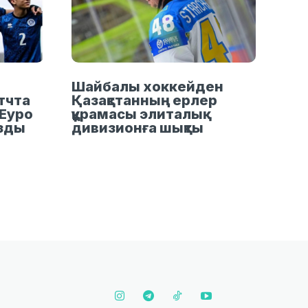
Шайбалы хоккейден
тчта
Қазақстанның ерлер
Еуро
құрамасы элиталық
ызды
дивизионға шықты