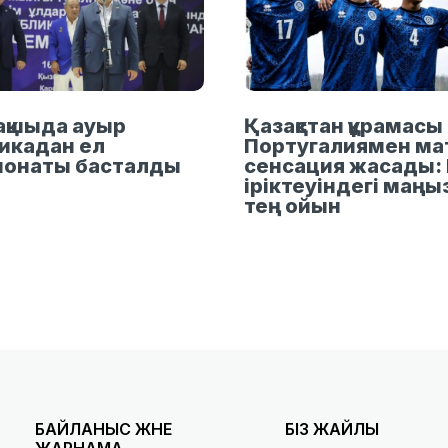
қшыда ауыр
Қазақстан құрамасы
икадан ел
Португалиямен ма
ионаты басталды
сенсация жасады: 
іріктеуіндегі маң
тең ойын
БАЙЛАНЫС ЖӘНЕ
БІЗ ЖАЙЛЫ
ЖАРНАМА