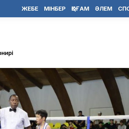
ЖЕБЕ
МІНБЕР
ҚОҒАМ
ӘЛЕМ
СП
рнирі