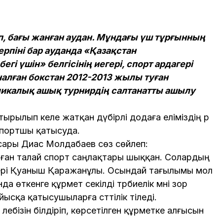
, бағы жанған аудан. Мұндағы үш тұрғынның
ерпіні бар ауданда «Қазақстан
і үшін» белгісінің иегері, спорт ардагері
лған бокстан 2012-2013 жылы туған
ликалық ашық турнирдің салтанатты ашылу
ырылып келе жатқан дүбірлі додаға еліміздің әр
спортшы қатысуда.
асары Диас Молдабаев сөз сөйлеп:
ған талай спорт саңлақтары шыққан. Солардың
агері Қуаныш Қаражанұлы. Осындай тағылымы мол
ткенге құрмет секілді тәрбиелік мәні зор
ысқа қатысушыларға сәттілік тіледі.
лебізін білдіріп, көрсетілген құрметке алғысын