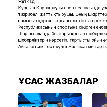
жеткізді.
Қуаныш Қаражанұлы спорт саласында ұзақ 
тәжірибелі жаттықтырушы. Оның шәкіртте
намысын қорғап, жоғары жетістіктерге ж
Республикасының спортына сіңірген еңбег
Шаршы алаңда былғары қолғап шеберлері 
шеберліктерін көрсетіп, тартысты ойын өт
Айта кетсек төрт күнге жалғасатын тар
ҰҚСАС ЖАЗБАЛАР