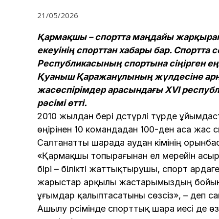
21/05/2026
Қармақшы – спортта маңдайы жарқырап
екеуінің спорттан хабары бар. Спортта с
Республикасының спортына сіңірген еңбег
Қуаныш Қаражанұлының жүлдесіне арна
жасөспірімдер арасындағы XVI респуб
рәсімі өтті.
2010 жылдан бері дәстүрлі түрде ұйымдаст
өңірінен 10 командадан 100-ден аса жас 
Салтанатты шарада аудан әкімінің орынб
«Қармақшы топырағынан ел мерейін асыр
бірі – білікті жаттықтырушы, спорт ард
жарыстар арқылы жастарымыздың бойында ө
ұғымдар қалыптасатыны сөзсіз», – деп сай
Ашылу рәсімінде спорттық шара иесі де өз 