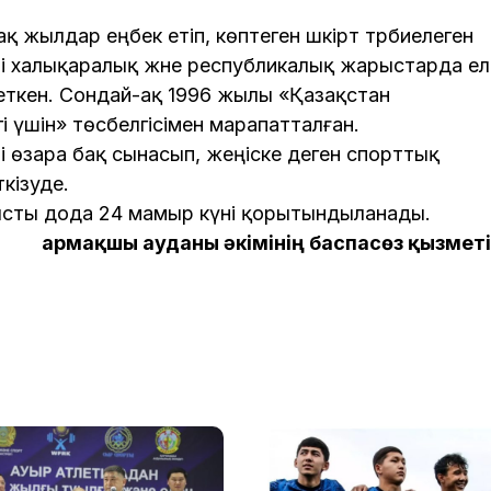
жылдар еңбек етіп, көптеген шәкірт тәрбиелеген
рі халықаралық және республикалық жарыстарда ел
еткен. Сондай-ақ 1996 жылы «Қазақстан
і үшін» төсбелгісімен марапатталған.
өзара бақ сынасып, жеңіске деген спорттық
кізуде.
тысты дода 24 мамыр күні қорытындыланады.
Қармақшы ауданы әкімінің баспасөз қызметі