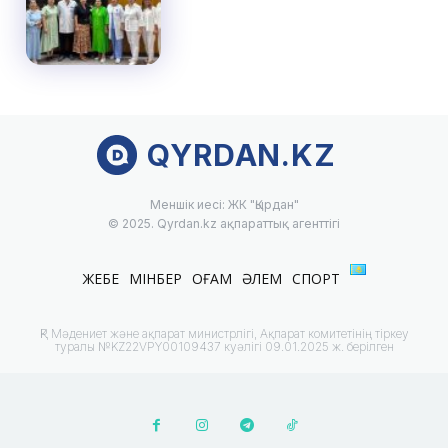
QYRDAN.KZ
Меншік иесі: ЖК "Қырдан"
© 2025. Qyrdan.kz ақпараттық агенттігі
ЖЕБЕ
МІНБЕР
ҚОҒАМ
ӘЛЕМ
СПОРТ
ҚР Мәдениет және ақпарат министрлігі, Ақпарат комитетінің тіркеу
туралы №KZ22VPY00109437 куәлігі 09.01.2025 ж. берілген