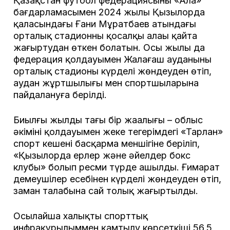
Қазақстан футбол федерациясының «Алаң»
бағдарламасымен 2024 жылы Қызылорда
қаласындағы Ғани Мұратбаев атындағы
орталық стадионның қосалқы алаңы қайта
жаңғыртудан өткен болатын. Осы жылы да
федерация қолдауымен Жалағаш ауданының
орталық стадионы күрделі жөндеуден өтіп,
аудан жұртшылығы мен спортшыларына
пайдалануға берілді.
Биылғы жылдың тағы бір жаңалығы – облыс
әкімінің қолдауымен жеке теңгерімдегі «Тарлан»
спорт кешені басқарма меншігіне беріліп,
«Қызылорда ерлер және әйелдер бокс
клубы» болып ресми түрде ашылды. Ғимарат
демеушілер есебінен күрделі жөндеуден өтіп,
заман талабына сай толық жаңғыртылды.
Осылайша халықтың спорттық
инфрақұрылыммен қамтылу көрсеткіші 56,5