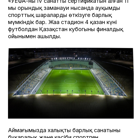
«УЕФА-ның ІV санатты сертификатын алған 11
мың орындық заманауи нысанда ауқымды
спорттық шараларды өткізуге барлық
мүмкіндік бар. Жаңа стадион 4 қазан күні
футболдан Қазақстан кубогының финалдық
ойынымен ашылды.
Аймағымызда халықтың барлық санатының
бұқаралық және кәсіби спортпен