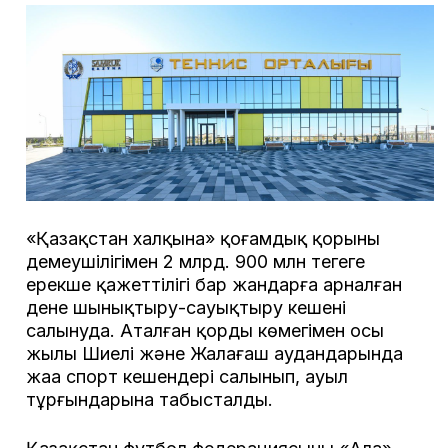
«Қазақстан халқына» қоғамдық қорының
демеушілігімен 2 млрд. 900 млн теңгеге
ерекше қажеттілігі бар жандарға арналған
дене шынықтыру-сауықтыру кешені
салынуда. Аталған қордың көмегімен осы
жылы Шиелі және Жалағаш аудандарында
жаңа спорт кешендері салынып, ауыл
тұрғындарына табысталды.