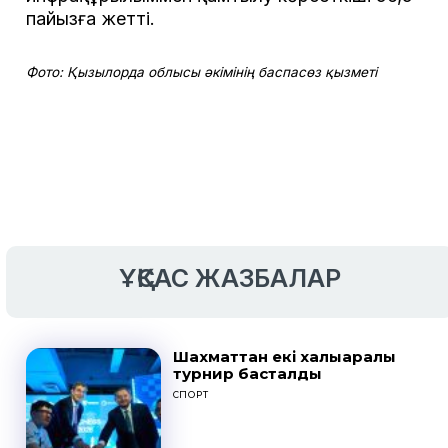
пайызға жетті.
Фото: Қызылорда облысы әкімінің баспасөз қызметі
ҰҚСАС ЖАЗБАЛАР
Шахматтан екі халықаралық
турнир басталды
СПОРТ