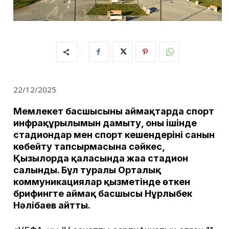
22/12/2025
Мемлекет басшысының аймақтарда спорт
инфрақұрылымын дамыту, оның ішінде
стадиондар мен спорт кешендерінің санын
көбейту тапсырмасына сәйкес,
Қызылорда қаласында жаңа стадион
салынды. Бұл туралы Орталық
коммуникациялар қызметінде өткен
брифингте аймақ басшысы Нұрлыбек
Нәлібаев айтты.