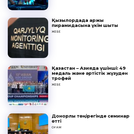
Қызылордада қаржы
пирамидасына үкім шықты
ЖЕБЕ
Қазақстан – Азияда үшінші: 49
медаль және әртістік жүзуден
трофей
ЖЕБЕ
Донорлық төңірегінде семинар
өтті
ҚОҒАМ