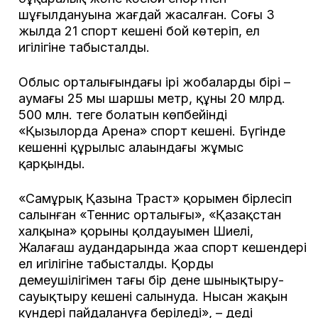
шұғылдануына жағдай жасалған. Соңғы 3
жылда 21 спорт кешені бой көтеріп, ел
игілігіне табысталды.
Облыс орталығындағы ірі жобалардың бірі –
аумағы 25 мың шаршы метр, құны 20 млрд.
500 млн. теңге болатын көпбейінді
«Қызылорда Арена» спорт кешені. Бүгінде
кешеннің құрылыс алаңындағы жұмыс
қарқынды.
«Самұрық Қазына Траст» қорымен бірлесіп
салынған «Теннис орталығы», «Қазақстан
халқына» қорының қолдауымен Шиелі,
Жалағаш аудандарында жаңа спорт кешендері
ел игілігіне табысталды. Қордың
демеушілігімен тағы бір дене шынықтыру-
сауықтыру кешені салынуда. Нысан жақын
күндері пайдалануға беріледі», – деді