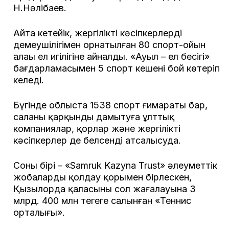
Н.Нәлібаев.
Айта кетейік, жергілікті кәсіпкерлердің
демеушілігімен орнатылған 80 спорт-ойын
алаңы ел игілігіне айналды. «Ауыл – ел бесігі»
бағдарламасымен 5 спорт кешені бой көтеріп
келеді.
Бүгінде облыста 1538 спорт ғимараты бар,
саланы қарқынды дамытуға ұлттық
компаниялар, қорлар және жергілікті
кәсіпкерлер де белсенді атсалысуда.
Соның бірі – «Samruk Kazyna Trust» әлеуметтік
жобаларды қолдау қорымен бірлескен,
Қызылорда қаласының сол жағалауына 3
млрд. 400 млн теңгеге салынған «Теннис
орталығы».