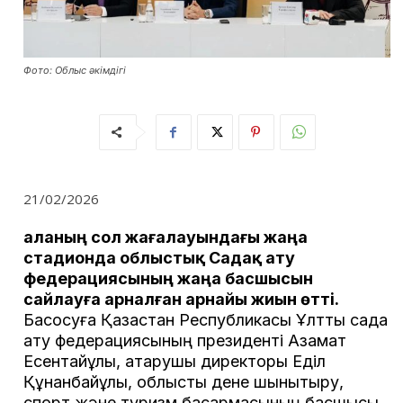
Фото: Облыс әкімдігі
21/02/2026
Қаланың сол жағалауындағы жаңа
стадионда облыстық Садақ ату
федерациясының жаңа басшысын
сайлауға арналған арнайы жиын өтті.
Басқосуға Қазақстан Республикасы Ұлттық садақ
ату федерациясының президенті Азамат
Есентайұлы, атқарушы директоры Еділ
Құнанбайұлы, облыстық дене шынықтыру,
спорт және туризм басқармасының басшысы