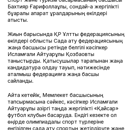
Бахтияр Ғарифоллаұлы, сондай-ақ жергілікті
бұқаралық ақпарат құралдарының өкілдері
қатысты.
Жиын барысында ҚР Ұлттық федерациясының
өкілдері облыстық Садақ ату федерациясының
жаңа басшысы ретінде белгілі кәсіпкер
Исламғали Айтуарұлы Қозбақовты
таныстырды. Қатысушылар тарапынан жаңа
кандидатура қолдау тауып, нәтижесінде
аталмыш федерацияға жаңа басшы
сайланды.
Айта кетейік, Мемлекет басшысының
тапсырмасына сәйкес, кәсіпкер Исламғали
Айтуарұлы қазіргі таңда жергілікті «Қайсар»
футбол клубын басқаруда. Ендігі кезекте ол
өңірде олимпиадалық спорт түрлеріне
енгізілген садақ ату спортын жетілдіруге және