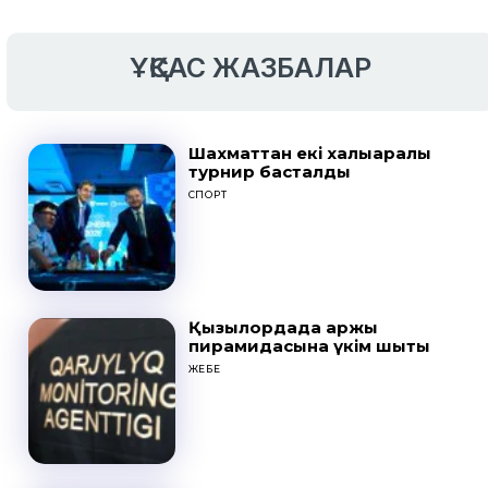
ҰҚСАС ЖАЗБАЛАР
Шахматтан екі халықаралық
турнир басталды
СПОРТ
Қызылордада қаржы
пирамидасына үкім шықты
ЖЕБЕ