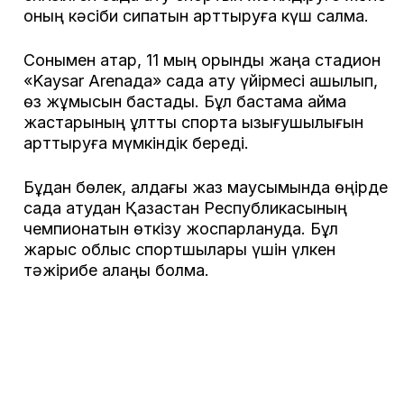
оның кәсіби сипатын арттыруға күш салмақ.
Сонымен қатар, 11 мың орындық жаңа стадион
«Kaysar Arenaда» садақ ату үйірмесі ашылып,
өз жұмысын бастады. Бұл бастама аймақ
жастарының ұлттық спортқа қызығушылығын
арттыруға мүмкіндік береді.
Бұдан бөлек, алдағы жаз маусымында өңірде
садақ атудан Қазақстан Республикасының
чемпионатын өткізу жоспарлануда. Бұл
жарыс облыс спортшылары үшін үлкен
тәжірибе алаңы болмақ.