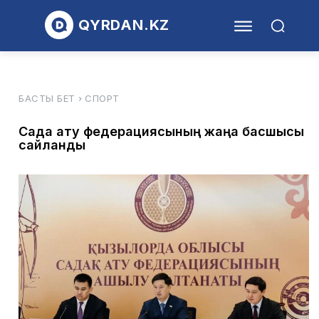
QYRDAN.KZ
БАСТЫ БЕТ
СПОРТ
Садақ ату федерациясының жаңа басшысы
сайланды