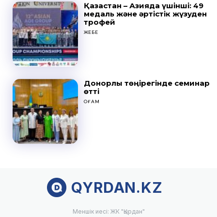
Қазақстан – Азияда үшінші: 49
медаль және әртістік жүзуден
трофей
ЖЕБЕ
Донорлық төңірегінде семинар
өтті
ҚОҒАМ
QYRDAN.KZ
Меншік иесі: ЖК "Қырдан"