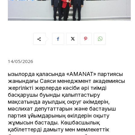
14/05/2026
Қызылорда қаласында «AMANAT» партиясы
жанындағы Саяси менеджмент академиясы
жергілікті жерлерде кәсіби әрі тиімді
басқарушы буынды қалыптастыру
мақсатында ауылдық округ әкімдерін,
мәслихат депутаттарын және бастауыш
партия ұйымдарының өкілдерін оқыту
жұмысын бастады. Көшбасшылық
қабілеттерді дамыту мен мемлекеттік