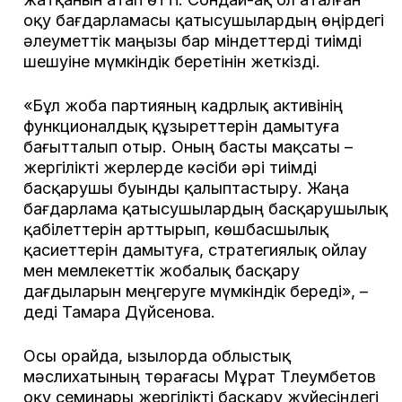
оқу бағдарламасы қатысушылардың өңірдегі
әлеуметтік маңызы бар міндеттерді тиімді
шешуіне мүмкіндік беретінін жеткізді.
«Бұл жоба партияның кадрлық активінің
функционалдық құзыреттерін дамытуға
бағытталып отыр. Оның басты мақсаты –
жергілікті жерлерде кәсіби әрі тиімді
басқарушы буынды қалыптастыру. Жаңа
бағдарлама қатысушылардың басқарушылық
қабілеттерін арттырып, көшбасшылық
қасиеттерін дамытуға, стратегиялық ойлау
мен мемлекеттік жобалық басқару
дағдыларын меңгеруге мүмкіндік береді», –
деді Тамара Дүйсенова.
Осы орайда, Қызылорда облыстық
мәслихатының төрағасы Мұрат Тлеумбетов
оқу семинары жергілікті басқару жүйесіндегі