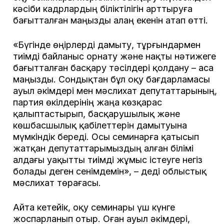
кәсіби кадрлардың біліктілігін арттыруға
бағытталған маңызды алаң екенін атап өтті.
«Бүгінде өңірлерді дамыту, тұрғындармен
тиімді байланыс орнату және нақты нәтижеге
бағытталған басқару тәсілдері қолдану – аса
маңызды. Сондықтан бұл оқу бағдарламасы
ауыл әкімдері мен мәслихат депутаттарының,
партия өкілдерінің жаңа көзқарас
қалыптастырып, басқарушылық және
көшбасшылық қабілеттерін дамытуына
мүмкіндік береді. Осы семинарға қатысып
жатқан депутаттарымыздың алған білімі
алдағы уақытты тиімді жұмыс істеуге негіз
болады деген сенімдемін», – деді облыстық
мәслихат төрағасы.
Айта кетейік, оқу семинары үш күнге
жоспарланып отыр. Оған ауыл әкімдері,