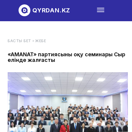
QYRDAN.KZ
БАСТЫ БЕТ
ЖЕБЕ
«AMANAT» партиясының оқу семинары Сыр
елінде жалғасты