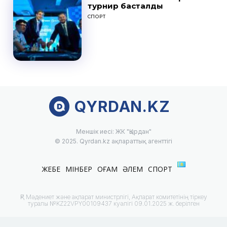
турнир басталды
СПОРТ
QYRDAN.KZ
Меншік иесі: ЖК "Қырдан"
© 2025. Qyrdan.kz ақпараттық агенттігі
ЖЕБЕ
МІНБЕР
ҚОҒАМ
ӘЛЕМ
СПОРТ
ҚР Мәдениет және ақпарат министрлігі, Ақпарат комитетінің тіркеу
туралы №KZ22VPY00109437 куәлігі 09.01.2025 ж. берілген