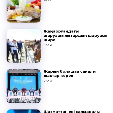
ЖЕБЕ
Жаңақорғандағы
шаруашылықтардың шаруасы
ширақ
ҚОҒАМ
Жарқын болашаққа саналы
жастар керек
ҚОҒАМ
Шахматтан екі халықаралық