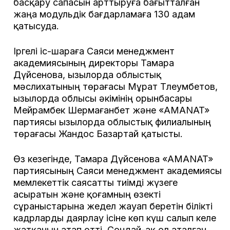
басқару сапасын арттыруға бағытталған
жаңа модульдік бағдарламаға 130 адам
қатысуда.
Іргелі іс-шараға Саяси менеджмент
академиясының директоры Тамара
Дүйсенова, Қызылорда облыстық
мәслихатының төрағасы Мұрат Тлеумбетов,
Қызылорда облысы әкімінің орынбасары
Мейрамбек Шермағанбет және «AMANAT»
партиясы Қызылорда облыстық филиалының
төрағасы Жандос Базартай қатысты.
Өз кезегінде, Тамара Дүйсенова «AMANAT»
партиясының Саяси менеджмент академиясы
мемлекеттік саясатты тиімді жүзеге
асыратын және қоғамның өзекті
сұраныстарына жедел жауап беретін білікті
кадрларды даярлау ісіне көп күш салып келе
жатқанын атап өтті. Сондай-ақ ол аталған