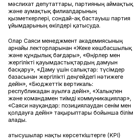
мәслихат депутаттары, партияның аймақтық
және аумақтық филиалдарының
қызметкерлері, сондай-ақ бастауыш партия
ұйымдарының өкілдері қатысуда.
Олар Саяси менеджмент академиясының
арнайы лекторларынан «Жеке көшбасшылық
және құндылық бағдары», «Өңірлер мен
жергілікті қауымдастықтардың дамуын
басқару», «Даму үшін салықтар: түсімдер
базасынан жергілікті деңгейдегі нәтижеге
дейін», «Бюджеттік вертикаль:
республикадан ауылға дейін», «Халықпен
және командамен тиімді коммуникациялар»,
«Саяси науқандар: позициялаудан сенім мен
қолдауға дейін» тақырыптары бойынша білім
алады.
Қатысушылар нақты көрсеткіштерге (KPI)