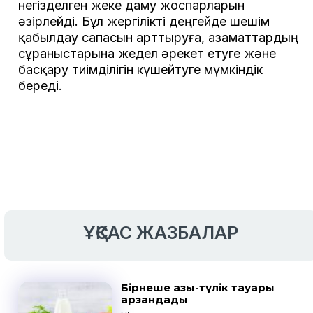
негізделген жеке даму жоспарларын
әзірлейді. Бұл жергілікті деңгейде шешім
қабылдау сапасын арттыруға, азаматтардың
сұраныстарына жедел әрекет етуге және
басқару тиімділігін күшейтуге мүмкіндік
береді.
ҰҚСАС ЖАЗБАЛАР
Бірнеше азық-түлік тауары
арзандады