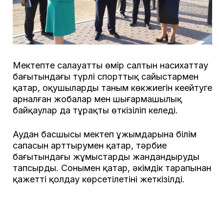
Мектепте салауатты өмір салтын насихаттау
бағытындағы түрлі спорттық сайыстармен
қатар, оқушылардың таным көкжиегін кеңейтуге
арналған жобалар мен шығармашылық
байқаулар да тұрақты өткізіліп келеді.
Аудан басшысы мектеп ұжымдарына білім
сапасын арттырумен қатар, тәрбие
бағытындағы жұмыстарды жандандыруды
тапсырды. Сонымен қатар, әкімдік тарапынан
қажетті қолдау көрсетілетіні жеткізілді.