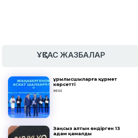
ҰҚСАС ЖАЗБАЛАР
Құрылысшыларға құрмет
көрсетті
ЖЕБЕ
Заңсыз алтын өндірген 13
адам қамалды