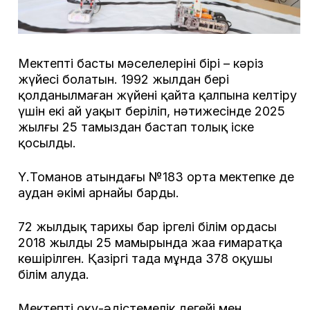
Мектептің басты мәселелерінің бірі – кәріз
жүйесі болатын. 1992 жылдан бері
қолданылмаған жүйені қайта қалпына келтіру
үшін екі ай уақыт беріліп, нәтижесінде 2025
жылғы 25 тамыздан бастап толық іске
қосылды.
Ү.Томанов атындағы №183 орта мектепке де
аудан әкімі арнайы барды.
72 жылдық тарихы бар іргелі білім ордасы
2018 жылдың 25 мамырында жаңа ғимаратқа
көшірілген. Қазіргі таңда мұнда 378 оқушы
білім алуда.
Мектептің оқу-әдістемелік деңгейі мен