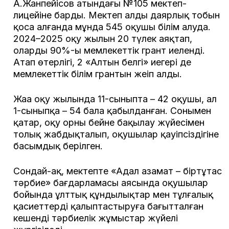
А.Жанпейісов атындағы №105 мектеп-
лицейіне барды. Мектеп алды даярлық тобын
қоса алғанда мұнда 545 оқушы білім алуда.
2024–2025 оқу жылын 20 түлек аяқтап,
олардың 90%-ы мемлекеттік грант иеленді.
Атап өтерлігі, 2 «Алтын белгі» иегері де
мемлекеттік білім грантын жеңіп алды.
Жаңа оқу жылында 11-сыныпта – 42 оқушы, ал
1-сыныпқа – 54 бала қабылданған. Сонымен
қатар, оқу орны бейне бақылау жүйесімен
толық жабдықталып, оқушылар қауіпсіздігіне
басымдық берілген.
Сондай-ақ, мектепте «Адал азамат – біртұтас
тәрбие» бағдарламасы аясында оқушылар
бойында ұлттық құндылықтар мен тұлғалық
қасиеттерді қалыптастыруға бағытталған
кешенді тәрбиелік жұмыстар жүйелі