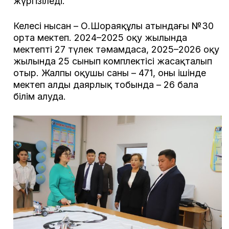
жүргізіледі.
Келесі нысан – О.Шораяқұлы атындағы №30
орта мектеп. 2024–2025 оқу жылында
мектепті 27 түлек тәмамдаса, 2025–2026 оқу
жылында 25 сынып комплектісі жасақталып
отыр. Жалпы оқушы саны – 471, оның ішінде
мектеп алды даярлық тобында – 26 бала
білім алуда.