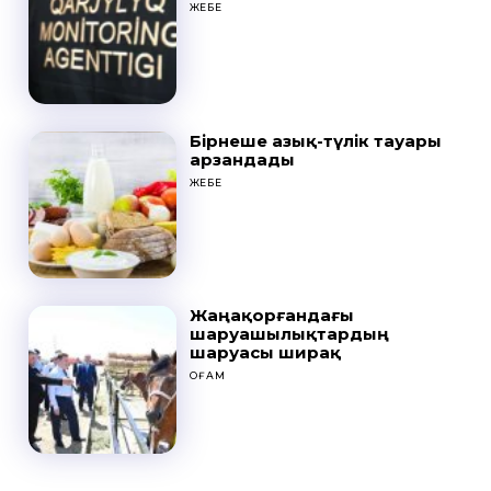
ЖЕБЕ
Бірнеше азық-түлік тауары
арзандады
ЖЕБЕ
Жаңақорғандағы
шаруашылықтардың
шаруасы ширақ
ҚОҒАМ