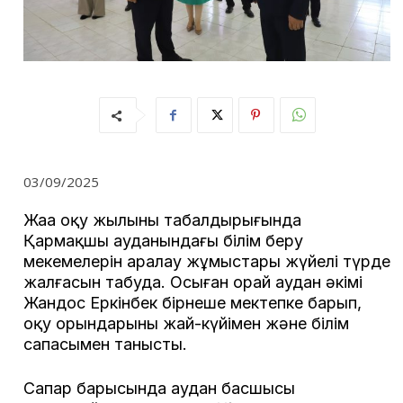
03/09/2025
Жаңа оқу жылының табалдырығында
Қармақшы ауданындағы білім беру
мекемелерін аралау жұмыстары жүйелі түрде
жалғасын табуда. Осыған орай аудан әкімі
Жандос Еркінбек бірнеше мектепке барып,
оқу орындарының жай-күйімен және білім
сапасымен танысты.
Сапар барысында аудан басшысы