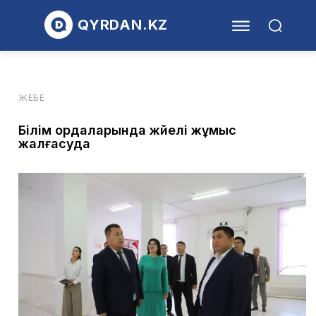
QYRDAN.KZ
ЖЕБЕ
Білім ордаларында жүйелі жұмыс
жалғасуда