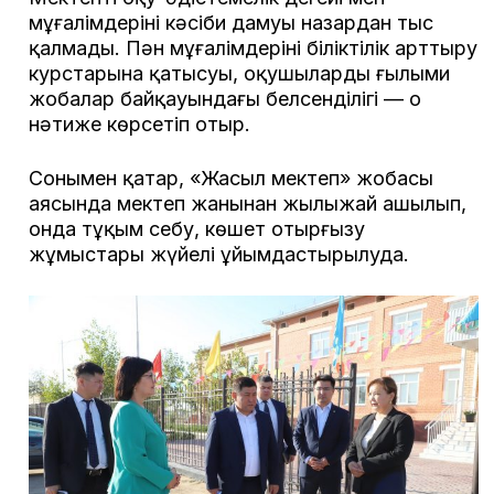
мұғалімдерінің кәсіби дамуы назардан тыс
қалмады. Пән мұғалімдерінің біліктілік арттыру
курстарына қатысуы, оқушылардың ғылыми
жобалар байқауындағы белсенділігі — оң
нәтиже көрсетіп отыр.
Сонымен қатар, «Жасыл мектеп» жобасы
аясында мектеп жанынан жылыжай ашылып,
онда тұқым себу, көшет отырғызу
жұмыстары жүйелі ұйымдастырылуда.