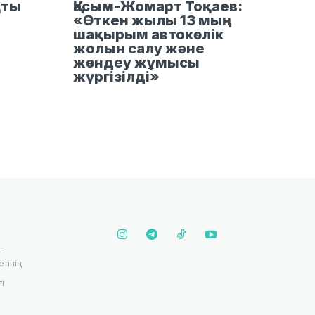
қты
Қасым-Жомарт Тоқаев:
«Өткен жылы 13 мың
шақырым автокөлік
жолын салу және
жөндеу жұмысы
жүргізілді»
т
етінің
і