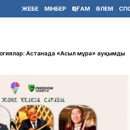
ЖЕБЕ
МІНБЕР
ҚОҒАМ
ӘЛЕМ
СП
логиялар: Астанада «Асыл мұра» ауқымды