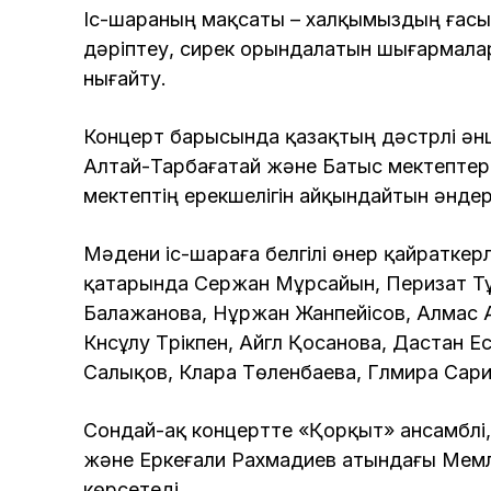
Іс-шараның мақсаты – халқымыздың ғасыр
дәріптеу, сирек орындалатын шығармала
нығайту.
Концерт барысында қазақтың дәстүрлі әнші
Алтай-Тарбағатай және Батыс мектептер
мектептің ерекшелігін айқындайтын әнде
Мәдени іс-шараға белгілі өнер қайраткерл
қатарында Сержан Мұрсайын, Перизат Тұр
Балажанова, Нұржан Жанпейісов, Алмас А
Күнсұлу Түрікпен, Айгүл Қосанова, Дастан 
Салықов, Клара Төленбаева, Гүлмира Сари
Сондай-ақ концертте «Қорқыт» ансамблі,
және Еркеғали Рахмадиев атындағы Мемл
көрсетеді.