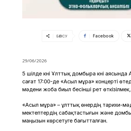
Facebook
БӨЛІСУ
29/06/2026
5 шілде күні Ұлттық домбыра күні аясында
сағат 17:00-де «Асыл мұра» концерті өте
мәдени жоба биыл бесінші рет өткізілмек,
«Асыл мұра» – ұлттық өнердің тарихи-м
мектептердің сабақтастығын және домбыр
маңызын көрсетуге бағытталған.