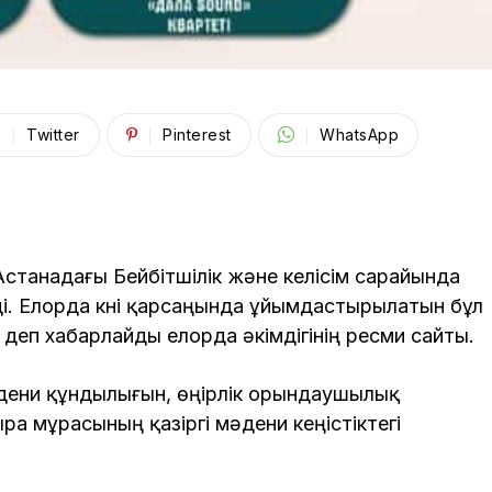
Twitter
Pinterest
WhatsApp
 Астанадағы Бейбітшілік және келісім сарайында
ді. Елорда күні қарсаңында ұйымдастырылатын бұл
 деп хабарлайды елорда әкімдігінің ресми сайты.
әдени құндылығын, өңірлік орындаушылық
а мұрасының қазіргі мәдени кеңістіктегі