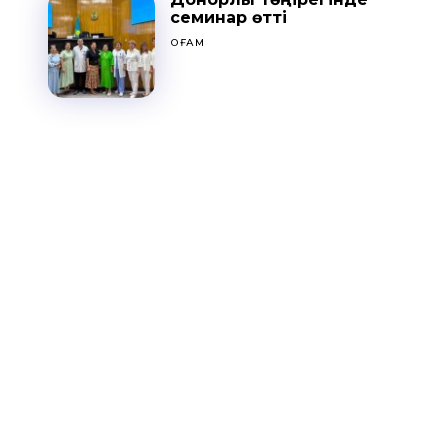
семинар өтті
ҚОҒАМ