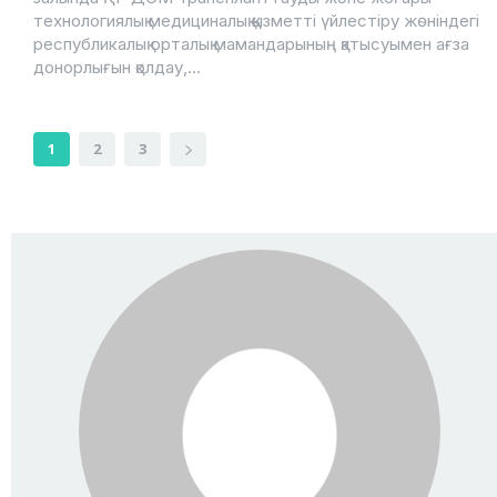
технологиялық медициналық қызметті үйлестіру жөніндегi
республикалық орталық мамандарының қатысуымен ағза
донорлығын қолдау,...
1
2
3