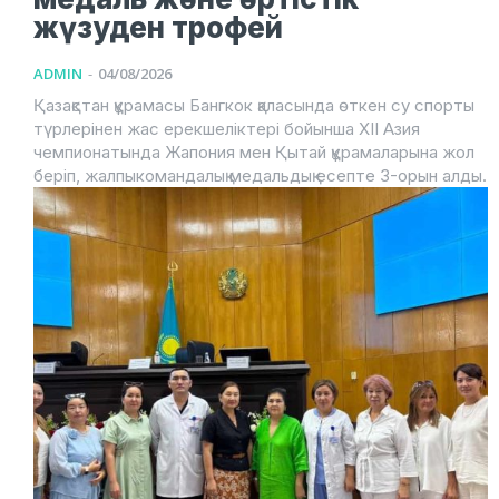
жүзуден трофей
ADMIN
-
04/08/2026
Қазақстан құрамасы Бангкок қаласында өткен су спорты
түрлерінен жас ерекшеліктері бойынша XII Азия
чемпионатында Жапония мен Қытай құрамаларына жол
беріп, жалпыкомандалық медальдық есепте 3-орын алды.