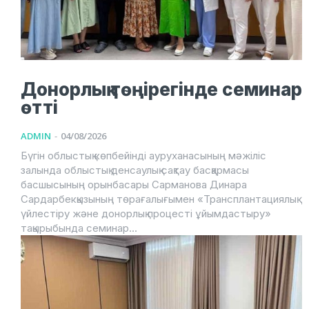
Донорлық төңірегінде семинар
өтті
ADMIN
-
04/08/2026
Бүгін облыстық көпбейінді ауруханасының мәжіліс
залында облыстық денсаулық сақтау басқармасы
басшысының орынбасары Сарманова Динара
Сардарбекқызының төрағалығымен «Трансплантациялық
үйлестіру және донорлық процесті ұйымдастыру»
тақырыбында семинар...