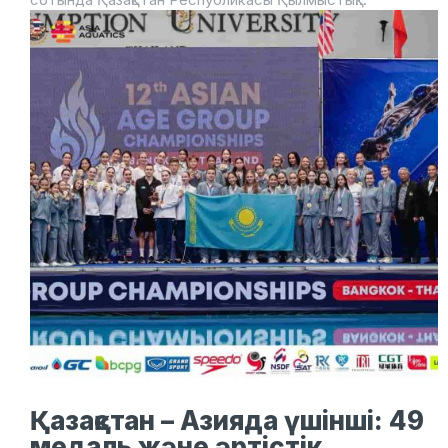
Қазақстан – Азияда үшінші: 49
медаль және әртістік