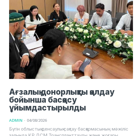
Ағзалық донорлықты қолдау
бойынша басқосу
ұйымдастырылды
ADMIN
-
04/08/2026
Бүгiн облыстық денсаулық сақтау басқармасының мәжіліс
залында ҚР ДСМ Транспланттауды және жоғары