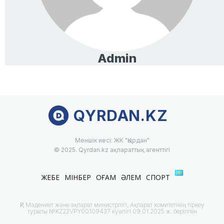
Admin
QYRDAN.KZ
Меншік иесі: ЖК "Қырдан"
© 2025. Qyrdan.kz ақпараттық агенттігі
ЖЕБЕ
МІНБЕР
ҚОҒАМ
ӘЛЕМ
СПОРТ
ҚР Мәдениет және ақпарат министрлігі, Ақпарат комитетінің тіркеу
туралы №KZ22VPY00109437 куәлігі 09.01.2025 ж. берілген