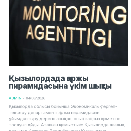
Қызылордада қаржы
пирамидасына үкім шықты
ADMIN
-
04/08/2026
Қызылорда облысы бойынша Экономикалық тергеп-
тексеру департаменті қаржы пирамидасын
ұйымдастыру дерегін анықтап, оның заңсыз қызметіне
тосқауыл қойды. Аталған қылмыстық іс Қызылорда қалалық
сотында Қазақстан Республикасы Қылмыстық...