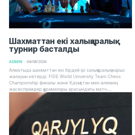
Шахматтан екі халықаралық
турнир басталды
ADMIN
-
04/08/2026
Алматыда шахматтан екі бірдей ірі халықаралық жарыс
жалауын көтерді: FIDE World University Team Chess
Championship финалы және Қазақстан мен әлемнің
жасөспірімдер құрамалары арасындағы матч....