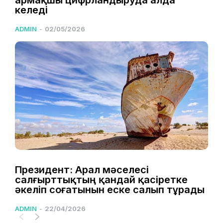
Қармақшы цифрландыруда алда
келеді
ADMIN
-
02/05/2026
Президент: Арал мәселесі
салғырттықтың қандай қасіретке
әкеліп соғатынын еске салып тұрады
ADMIN
-
22/04/2026