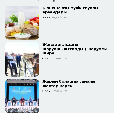
Бірнеше азық-түлік тауары
арзандады
ЖЕБЕ
07/08/2026
Жаңақорғандағы
шаруашылықтардың шаруасы
ширақ
ҚОҒАМ
07/08/2026
Жарқын болашаққа саналы
жастар керек
ҚОҒАМ
07/08/2026