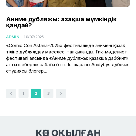
Аниме дубляжы: Қазақша мүмкіндік
қандай?
ADMIN
-
10/07/2025
«Comic Con Astana-2025» фестивалінде анимені қазақ
тіліне дубляждау мәселесі талқыланды. Гик-мәдениет
фестивалі аясында «Аниме дубляжы: қазақша даббинг»
атты шеберлік сабағы өтті. Іс-шараны Anidybys дубляж
студиясы блогер...
1
2
3
КӨП ОҚЫЛҒАН