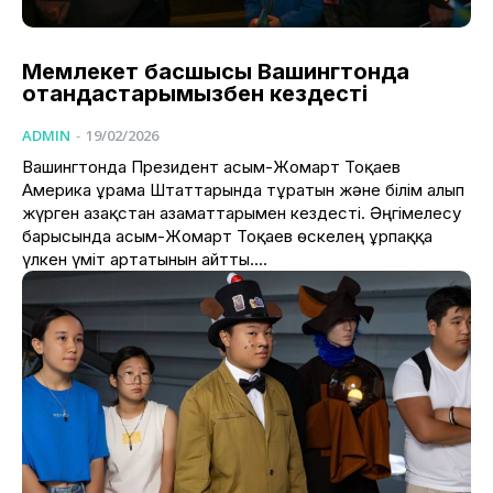
Мемлекет басшысы Вашингтонда
отандастарымызбен кездесті
ADMIN
-
19/02/2026
Вашингтонда Президент Қасым-Жомарт Тоқаев
Америка Құрама Штаттарында тұратын және білім алып
жүрген Қазақстан азаматтарымен кездесті. Әңгімелесу
барысында Қасым-Жомарт Тоқаев өскелең ұрпаққа
үлкен үміт артатынын айтты....