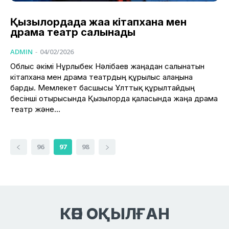
Қызылордада жаңа кітапхана мен
драма театр салынады
ADMIN
-
04/02/2026
Облыс әкімі Нұрлыбек Нәлібаев жаңадан салынатын
кітапхана мен драма театрдың құрылыс алаңына
барды. Мемлекет басшысы Ұлттық құрылтайдың
бесінші отырысында Қызылорда қаласында жаңа драма
театр және...
96
97
98
КӨП ОҚЫЛҒАН