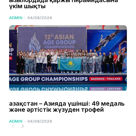
Қызылордада қаржы пирамидасына
үкім шықты
ADMIN
-
04/08/2026
Қазақстан – Азияда үшінші: 49 медаль
және әртістік жүзуден трофей
ADMIN
-
04/08/2026