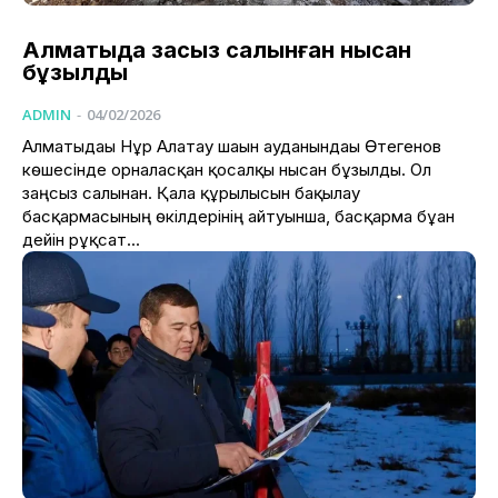
Алматыда заңсыз салынған нысан
бұзылды
ADMIN
-
04/02/2026
Алматыдағы Нұр Алатау шағын ауданындағы Өтегенов
көшесінде орналасқан қосалқы нысан бұзылды. Ол
заңсыз салынған. Қала құрылысын бақылау
басқармасының өкілдерінің айтуынша, басқарма бұған
дейін рұқсат...