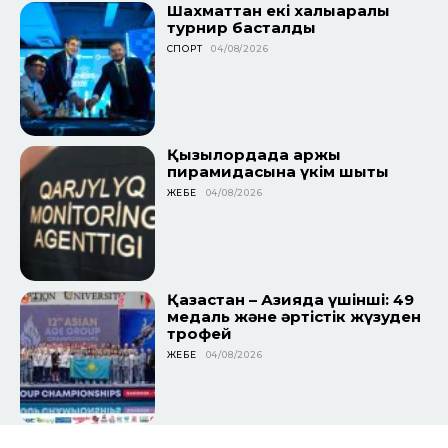
Шахматтан екі халықаралық
турнир басталды
СПОРТ
04/08/2026
Қызылордада қаржы
пирамидасына үкім шықты
ЖЕБЕ
04/08/2026
Қазақстан – Азияда үшінші: 49
медаль және әртістік жүзуден
трофей
ЖЕБЕ
04/08/2026