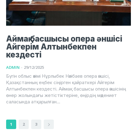
Аймақ басшысы опера әншісі
Айгерім Алтынбекпен
кездесті
ADMIN
-
29/12/2025
Бүгін облыс әкімі Нұрлыбек Нәлібаев опера әншісі,
Қазақстанның еңбек сіңірген қайраткері Айгерім
Алтынбекпен кездесті. Аймақ басшысы опера әншісінің
өнер жолындағы жетістіктеріне, өңірдің мәдениет
саласында атқарылған...
1
2
3