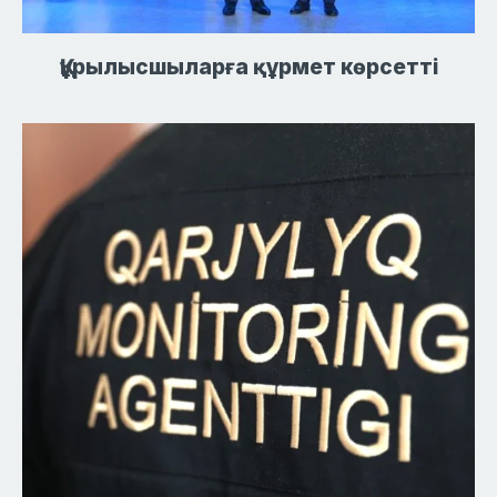
Құрылысшыларға құрмет көрсетті