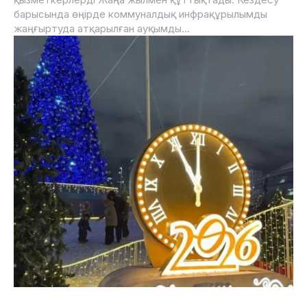
барысында өңірде коммуналдық инфрақұрылымды
жаңғыртуда атқарылған ауқымды...