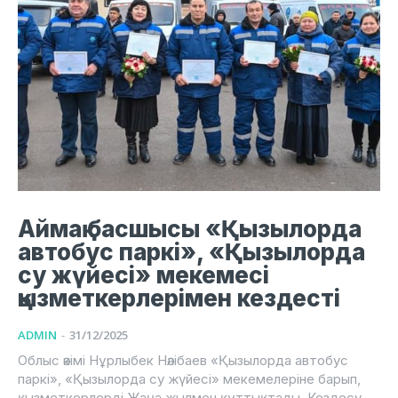
Аймақ басшысы «Қызылорда
автобус паркі», «Қызылорда
су жүйесі» мекемесі
қызметкерлерімен кездесті
ADMIN
-
31/12/2025
Облыс әкімі Нұрлыбек Нәлібаев «Қызылорда автобус
паркі», «Қызылорда су жүйесі» мекемелеріне барып,
қызметкерлерді Жаңа жылмен құттықтады. Кездесу