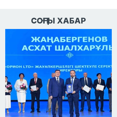
СОҢҒЫ ХАБАР