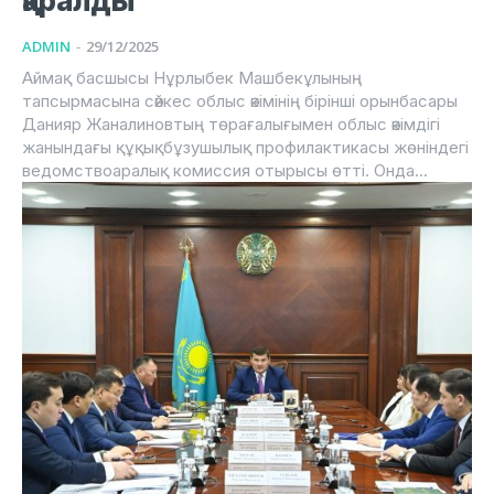
қаралды
ADMIN
-
29/12/2025
Аймақ басшысы Нұрлыбек Машбекұлының
тапсырмасына сәйкес облыс әкімінің бірінші орынбасары
Данияр Жаналиновтың төрағалығымен облыс әкімдігі
жанындағы құқықбұзушылық профилактикасы жөніндегі
ведомствоаралық комиссия отырысы өтті. Онда...