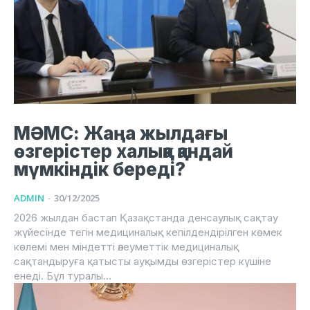
МӘМС: Жаңа жылдағы
өзгерістер халыққа қандай
мүмкіндік береді?
ADMIN
-
30/12/2025
2026 жылдан бастап Қазақстанда денсаулық сақтау
жүйесінде тегін медициналық кепілдендірілген көмек
көлемі мен міндетті әлеуметтік медициналық
сақтандыруға қатысты ауқымды өзгерістер күшіне
енеді. Бұл туралы...