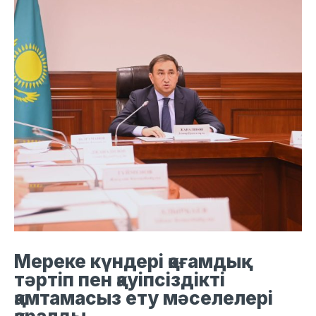
Мереке күндері қоғамдық
тәртіп пен қауіпсіздікті
қамтамасыз ету мәселелері