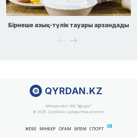
Бірнеше азық-түлік тауары арзандады
QYRDAN.KZ
Меншік иесі: ЖК "Қырдан"
© 2025. Qyrdan.kz ақпараттық агенттігі
ЖЕБЕ
МІНБЕР
ҚОҒАМ
ӘЛЕМ
СПОРТ