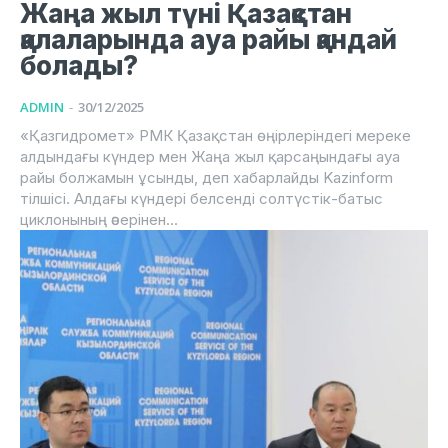
Жаңа жыл түні Қазақстан
қалаларында ауа райы қандай
болады?
ADMIN
-
30/12/2025
«Қазгидромет» РМК Қазақстан өңірлеріндегі мереке
алдындағы күндер мен Жаңа жыл қарсаңындағы ауа
райы болжамын ұсынды, деп хабарлайды Kazinform
тілшісі. Алдағы күндері белсенді солтүстік-батыс
циклонының әсерінен...